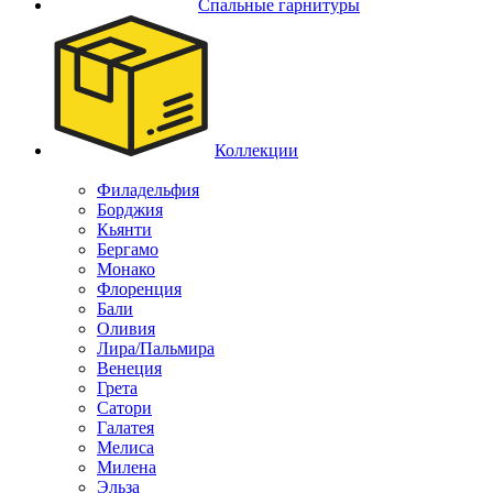
Спальные гарнитуры
Коллекции
Филадельфия
Борджия
Кьянти
Бергамо
Монако
Флоренция
Бали
Оливия
Лира/Пальмира
Венеция
Грета
Сатори
Галатея
Мелиса
Милена
Эльза