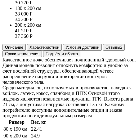
30 770
Р
180 x 200 см
38 000
Р
34 200
Р
200 x 200 см
41 510
Р
37 360
Р
Описание
Характеристики
Условия доставки
Отзывы
2
Сроки исполнения
Подъём и сборка
Качественное ложе обеспечивает полноценный здоровый сон.
Данная модель позволит отдохнуть комфортно и удобно за
счет послойной структуры, обеспечивающей чёткое
распределение нагрузки и повторению контуров
человеческого тела.
Среди материалов, используемых в производстве, находятся
войлок, латекс, кокос, спанбонд и ППУ. Основой этого
изделия являются независимые пружины TFK. Высота равна
21 см, а допустимая нагрузка составляет 135 кг. Каждому
потребителю доступны дополнительные опции и заказа
продукции по индивидуальным размерам.
Размер
Вес, кг
80 x 190 см
22.41
90 x 200 см
24.9