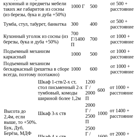
кухонный и предметы мебели
от 500 +
1000 Г
500
таких же габаритов из сосны
расстояние
(из березы, бука и дуба +50%)
от 500 +
Тумба, стул, табурет, банкетка
300
400
расстояние
700
Кухонный уголок из сосны (из
от 1000 +
Г/1400
700
березы, бука и дуба +50%)
расстояние
П
Подъемный механизм
от 1000 +
1000
500
каркасный
расстояние
Подъемный механизм
от 1000 +
бескаркасный (решетка в сборе
1000
600
расстояние
всегда, поэтому поэтажно)
Шкаф 1-ств/2-х ст,
1200
стол письменный 2-х
Г /
от 1000 +
600
тумбовый, комоды
2000
расстояние
шириной более 1,2м
П
2000
Г /
от 1400 +
Высота до
Шкаф 3-х ств
1000
2500
расстояние
2,4м, если
П
выше, то +50%.
Бук, Дуб,
2500
Берёза, МДФ
Г /
от 2000 +
Шкаф 4-х ств
1600