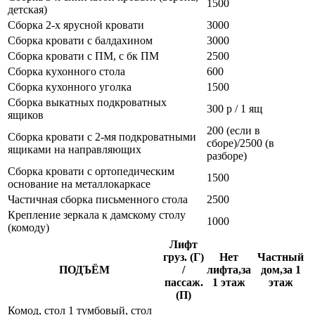
1500
детская)
Сборка 2-х ярусной кровати
3000
Сборка кровати с балдахином
3000
Сборка кровати с ПМ, с бк ПМ
2500
Сборка кухонного стола
600
Сборка кухонного уголка
1500
Сборка выкатных подкроватных
300 р / 1 ящ
ящиков
200 (если в
Сборка кровати с 2-мя подкроватными
сборе)/2500 (в
ящиками на направляющих
разборе)
Сборка кровати с ортопедическим
1500
основание на металлокаркасе
Частичная сборка письменного стола
2500
Крепление зеркала к дамскому столу
1000
(комоду)
Лифт
груз. (Г)
Нет
Частный
ПОДЪЁМ
/
лифта,за
дом,за 1
пассаж.
1 этаж
этаж
(П)
Комод, стол 1 тумбовый, стол