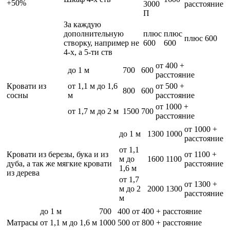
+50%
3000
расстояние
П
За каждую
дополнительную
плюс
плюс
плюс 600
створку, например не
600
600
4-х, а 5-ти ств
от 400 +
до 1 м
700
600
расстояние
Кровати из
от 1,1 м до 1,6
от 500 +
800
600
сосны
м
расстояние
от 1000 +
от 1,7 м до 2 м
1500
700
расстояние
от 1000 +
до 1 м
1300
1000
расстояние
от 1,1
Кровати из березы, бука и из
от 1100 +
м до
1600
1100
дуба, а так же мягкие кровати
расстояние
1,6 м
из дерева
от 1,7
от 1300 +
м до 2
2000
1300
расстояние
м
до 1 м
700
400
от 400 + расстояние
Матрасы
от 1,1 м до 1,6 м
1000
500
от 800 + расстояние