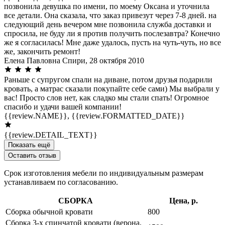
позвонила девушка по имени, по моему Оксана и уточнила
все детали. Она сказала, что заказ привезут через 7-8 дней. на
следующий день вечером мне позвонила служба доставки и
спросила, не буду ли я против получить послезавтра? Конечно
же я согласилась! Мне даже удалось, пусть на чуть-чуть, но все
же, закончить ремонт!
Елена Павловна Спири,
28 октября 2010
Раньше с супругом спали на диване, потом друзья подарили
кровать, а матрас сказали покупайте себе сами) Мы выбрали у
вас! Просто слов нет, как сладко мы стали спать! Огромное
спасибо и удачи вашей компании!
{{review.NAME}},
{{review.FORMATTED_DATE}}
{{review.DETAIL_TEXT}}
Показать ещё
Оставить отзыв
Срок изготовления мебели по индивидуальным размерам
устанавливаем по согласованию.
СБОРКА
Цена, р.
Сборка обычной кровати
800
Сборка 3-х спинчатой кровати (верона,