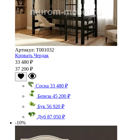
Артикул: Т001032
Кровать Чердак
33 480 ₽
37 200 ₽
Сосна
33 480 ₽
Береза
45 200 ₽
Бук
56 920 ₽
Дуб
87 050 ₽
-10%