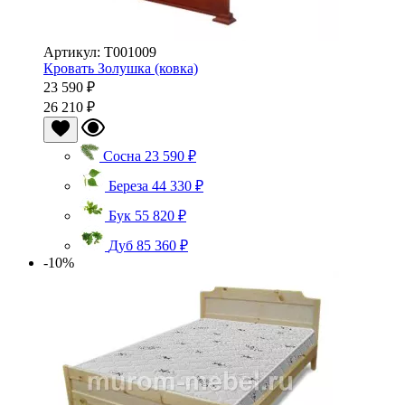
Артикул: Т001009
Кровать Золушка (ковка)
23 590 ₽
26 210 ₽
Сосна
23 590 ₽
Береза
44 330 ₽
Бук
55 820 ₽
Дуб
85 360 ₽
-10%