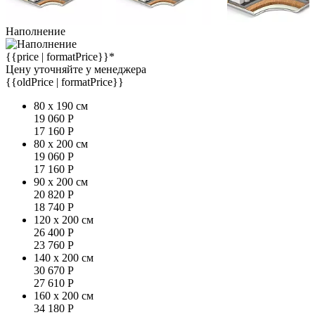
Наполнение
{{price | formatPrice}}*
Цену уточняйте у менеджера
{{oldPrice | formatPrice}}
80 x 190 см
19 060
Р
17 160
Р
80 x 200 см
19 060
Р
17 160
Р
90 x 200 см
20 820
Р
18 740
Р
120 x 200 см
26 400
Р
23 760
Р
140 x 200 см
30 670
Р
27 610
Р
160 x 200 см
34 180
Р