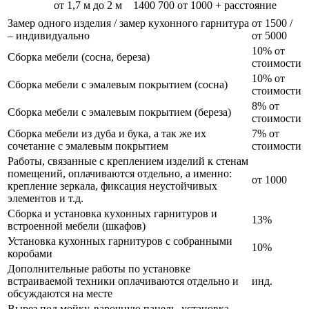
от 1,7 м до 2 м
1400
700
от 1000 + расстояние
Замер одного изделия / замер кухонного гарнитура
от 1500 /
– индивидуально
от 5000
10% от
Сборка мебели (сосна, береза)
стоимости
10% от
Сборка мебели с эмалевым покрытием (сосна)
стоимости
8% от
Сборка мебели с эмалевым покрытием (береза)
стоимости
Сборка мебели из дуба и бука, а так же их
7% от
сочетание с эмалевым покрытием
стоимости
Работы, связанные с креплением изделий к стенам
помещений, оплачиваются отдельно, а именно:
от 1000
крепление зеркала, фиксация неустойчивых
элементов и т.д.
Сборка и установка кухонных гарнитуров и
13%
встроенной мебели (шкафов)
Установка кухонных гарнитуров с собранными
10%
коробами
Дополнительные работы по установке
встраиваемой техники оплачиваются отдельно и
инд.
обсуждаются на месте
Вырез под мойку, варочную панель, установка