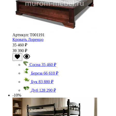
Артикул: Т001191
Кровать Лоренцо
35 460 ₽
39 390 ₽
Сосна
35 460 ₽
Береза
66 610 ₽
Бук
83 880 ₽
Дуб
128 290 ₽
-10%