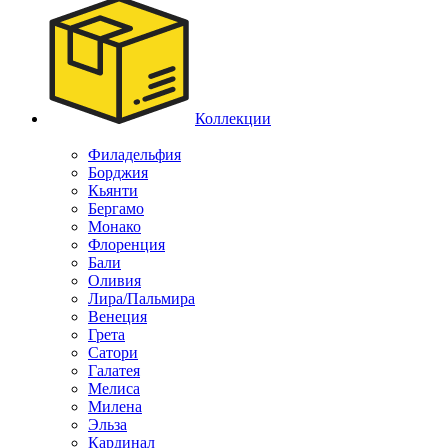
Коллекции
Филадельфия
Борджия
Кьянти
Бергамо
Монако
Флоренция
Бали
Оливия
Лира/Пальмира
Венеция
Грета
Сатори
Галатея
Мелиса
Милена
Эльза
Кардинал