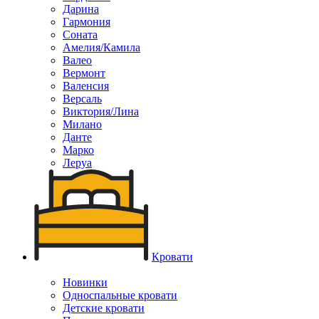
Дарина
Гармония
Соната
Амелия/Камила
Валео
Вермонт
Валенсия
Версаль
Виктория/Лина
Милано
Данте
Марко
Леруа
Кровати
Новинки
Односпальные кровати
Детские кровати