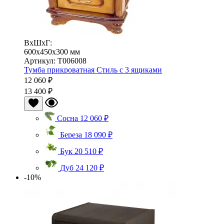
ВхШхГ:
600x450x300 мм
Артикул: Т006008
Тумба прикроватная Стиль с 3 ящиками
12 060 ₽
13 400 ₽
Сосна
12 060 ₽
Береза
18 090 ₽
Бук
20 510 ₽
Дуб
24 120 ₽
-10%