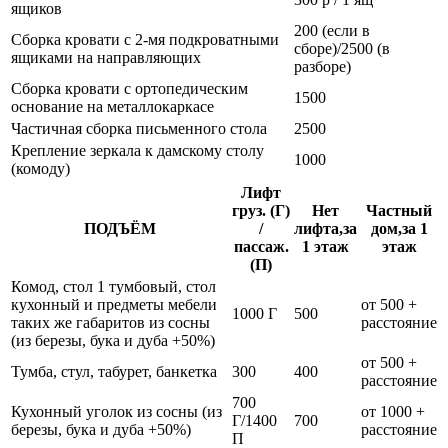
ящиков
200 (если в
Сборка кровати с 2-мя подкроватными
сборе)/2500 (в
ящиками на направляющих
разборе)
Сборка кровати с ортопедическим
1500
основание на металлокаркасе
Частичная сборка письменного стола
2500
Крепление зеркала к дамскому столу
1000
(комоду)
Лифт
груз. (Г)
Нет
Частный
ПОДЪЁМ
/
лифта,за
дом,за 1
пассаж.
1 этаж
этаж
(П)
Комод, стол 1 тумбовый, стол
кухонный и предметы мебели
от 500 +
1000 Г
500
таких же габаритов из сосны
расстояние
(из березы, бука и дуба +50%)
от 500 +
Тумба, стул, табурет, банкетка
300
400
расстояние
700
Кухонный уголок из сосны (из
от 1000 +
Г/1400
700
березы, бука и дуба +50%)
расстояние
П