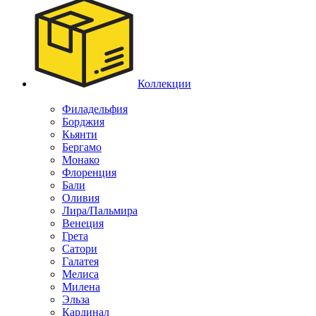
Коллекции
Филадельфия
Борджия
Кьянти
Бергамо
Монако
Флоренция
Бали
Оливия
Лира/Пальмира
Венеция
Грета
Сатори
Галатея
Мелиса
Милена
Эльза
Кардинал