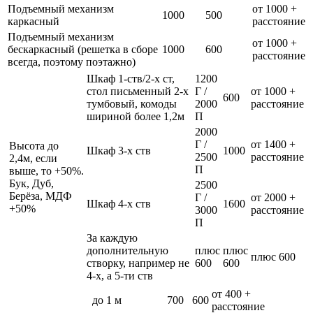
Подъемный механизм
от 1000 +
1000
500
каркасный
расстояние
Подъемный механизм
от 1000 +
бескаркасный (решетка в сборе
1000
600
расстояние
всегда, поэтому поэтажно)
Шкаф 1-ств/2-х ст,
1200
стол письменный 2-х
Г /
от 1000 +
600
тумбовый, комоды
2000
расстояние
шириной более 1,2м
П
2000
Г /
от 1400 +
Высота до
Шкаф 3-х ств
1000
2500
расстояние
2,4м, если
П
выше, то +50%.
Бук, Дуб,
2500
Берёза, МДФ
Г /
от 2000 +
Шкаф 4-х ств
1600
+50%
3000
расстояние
П
За каждую
дополнительную
плюс
плюс
плюс 600
створку, например не
600
600
4-х, а 5-ти ств
от 400 +
до 1 м
700
600
расстояние