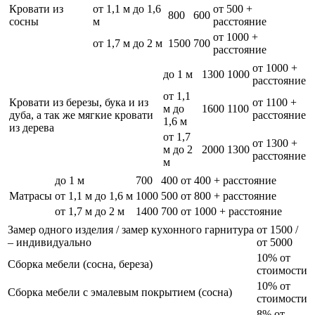
Кровати из
от 1,1 м до 1,6
от 500 +
800
600
сосны
м
расстояние
от 1000 +
от 1,7 м до 2 м
1500
700
расстояние
от 1000 +
до 1 м
1300
1000
расстояние
от 1,1
Кровати из березы, бука и из
от 1100 +
м до
1600
1100
дуба, а так же мягкие кровати
расстояние
1,6 м
из дерева
от 1,7
от 1300 +
м до 2
2000
1300
расстояние
м
до 1 м
700
400
от 400 + расстояние
Матрасы
от 1,1 м до 1,6 м
1000
500
от 800 + расстояние
от 1,7 м до 2 м
1400
700
от 1000 + расстояние
Замер одного изделия / замер кухонного гарнитура
от 1500 /
– индивидуально
от 5000
10% от
Сборка мебели (сосна, береза)
стоимости
10% от
Сборка мебели с эмалевым покрытием (сосна)
стоимости
8% от