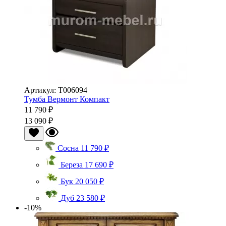
Артикул: Т006094
Тумба Вермонт Компакт
11 790 ₽
13 090 ₽
Сосна
11 790 ₽
Береза
17 690 ₽
Бук
20 050 ₽
Дуб
23 580 ₽
-10%