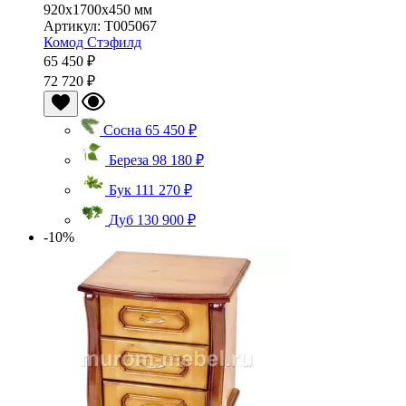
920x1700x450 мм
Артикул: Т005067
Комод Стэфилд
65 450 ₽
72 720 ₽
Сосна
65 450 ₽
Береза
98 180 ₽
Бук
111 270 ₽
Дуб
130 900 ₽
-10%