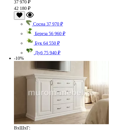
37 970 ₽
42 180 ₽
Сосна
37 970 ₽
Береза
56 960 ₽
Бук
64 550 ₽
Дуб
75 940 ₽
-10%
ВхШхГ: