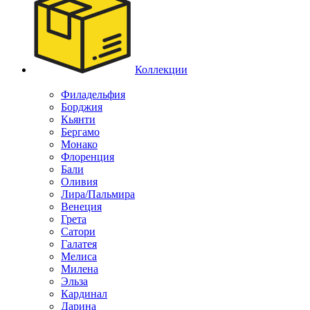
Коллекции
Филадельфия
Борджия
Кьянти
Бергамо
Монако
Флоренция
Бали
Оливия
Лира/Пальмира
Венеция
Грета
Сатори
Галатея
Мелиса
Милена
Эльза
Кардинал
Дарина