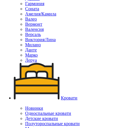
Гармония
Соната
Амелия/Камила
Валео
Вермонт
Валенсия
Версаль
Виктория/Лина
Милано
Данте
Марко
Леруа
Кровати
Новинки
Односпальные кровати
Детские кровати
Полутороспальные кровати