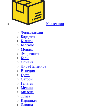
Коллекции
Филадельфия
Борджия
Кьянти
Бергамо
Монако
Флоренция
Бали
Оливия
Лира/Пальмира
Венеция
Грета
Сатори
Галатея
Мелиса
Милена
Эльза
Кардинал
Дарина