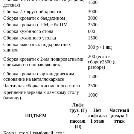
1500
детская)
Сборка 2-х ярусной кровати
3000
Сборка кровати с балдахином
3000
Сборка кровати с ПМ, с бк ПМ
2500
Сборка кухонного стола
600
Сборка кухонного уголка
1500
Сборка выкатных подкроватных
300 р / 1 ящ
ящиков
200 (если в
Сборка кровати с 2-мя подкроватными
сборе)/2500 (в
ящиками на направляющих
разборе)
Сборка кровати с ортопедическим
1500
основание на металлокаркасе
Частичная сборка письменного стола
2500
Крепление зеркала к дамскому столу
1000
(комоду)
Лифт
груз. (Г)
Нет
Частный
ПОДЪЁМ
/
лифта,за
дом,за 1
пассаж.
1 этаж
этаж
(П)
Комод, стол 1 тумбовый, стол