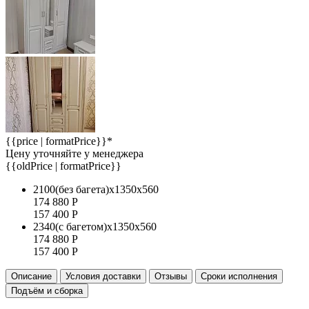
{{price | formatPrice}}*
Цену уточняйте у менеджера
{{oldPrice | formatPrice}}
2100(без багета)x1350x560
174 880
Р
157 400
Р
2340(с багетом)x1350x560
174 880
Р
157 400
Р
Описание
Условия доставки
Отзывы
Сроки исполнения
Подъём и сборка