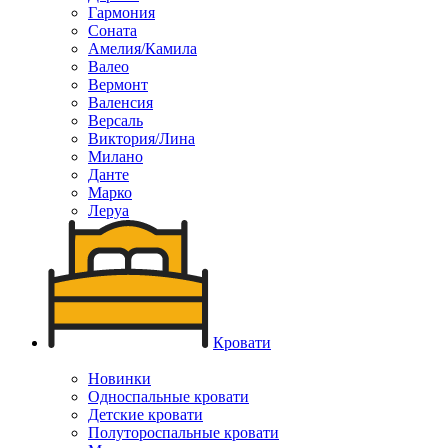
Гармония
Соната
Амелия/Камила
Валео
Вермонт
Валенсия
Версаль
Виктория/Лина
Милано
Данте
Марко
Леруа
Кровати
Новинки
Односпальные кровати
Детские кровати
Полутороспальные кровати