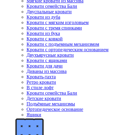
Мягкие кровати из массива
Кровати семейства Бали
Двуспальные кровати
Кровати из дуба
Кровати с мягким изголовьем
Кровати с тремя спинками
Кровати из бука
Кровати с ковкой
Кровати с подъемным механизмом
Кровати с ортопедическим основанием
Двухъярусные кровати
Кровати с ящиками
Кровати для дачи
Диваны из массива
Кровать-тахта
Ретро кровати
В стиле лофт
Кровати семейства Бали
Детские кровати
Подъёмные механизмы
Ортопедическое основание
Ящики