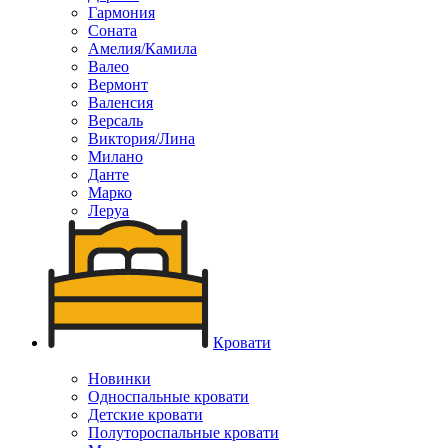
Гармония
Соната
Амелия/Камила
Валео
Вермонт
Валенсия
Версаль
Виктория/Лина
Милано
Данте
Марко
Леруа
Кровати
Новинки
Односпальные кровати
Детские кровати
Полутороспальные кровати