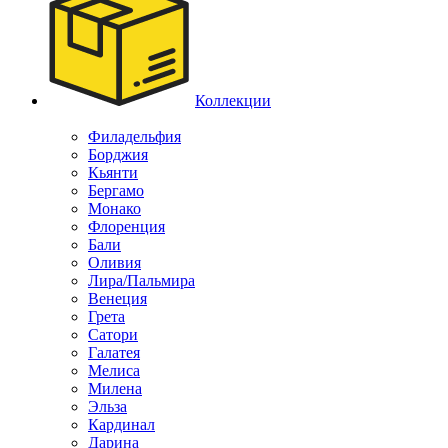
Коллекции
Филадельфия
Борджия
Кьянти
Бергамо
Монако
Флоренция
Бали
Оливия
Лира/Пальмира
Венеция
Грета
Сатори
Галатея
Мелиса
Милена
Эльза
Кардинал
Дарина