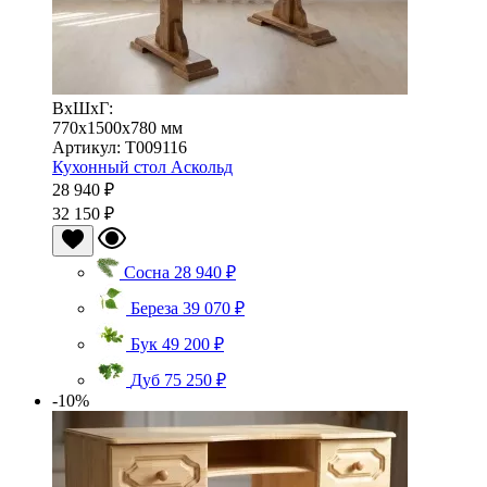
ВхШхГ:
770x1500x780 мм
Артикул: Т009116
Кухонный стол Аскольд
28 940 ₽
32 150 ₽
Сосна
28 940 ₽
Береза
39 070 ₽
Бук
49 200 ₽
Дуб
75 250 ₽
-10%