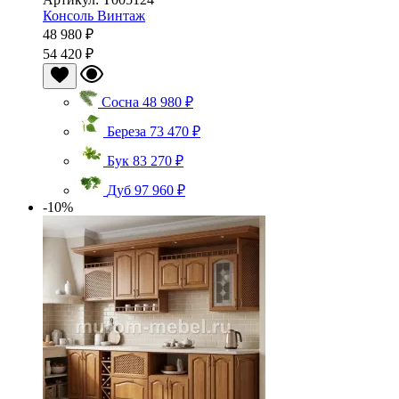
Консоль Винтаж
48 980 ₽
54 420 ₽
Сосна
48 980 ₽
Береза
73 470 ₽
Бук
83 270 ₽
Дуб
97 960 ₽
-10%