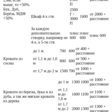
2,4м, если
П
выше, то +50%.
Бук, Дуб,
2500
Берёза, МДФ
Г /
от 2000 +
Шкаф 4-х ств
1600
+50%
3000
расстояние
П
За каждую
дополнительную
плюс
плюс
плюс 600
створку, например не
600
600
4-х, а 5-ти ств
от 400 +
до 1 м
700
600
расстояние
Кровати из
от 1,1 м до 1,6
от 500 +
800
600
сосны
м
расстояние
от 1000 +
от 1,7 м до 2 м
1500
700
расстояние
от 1000 +
до 1 м
1300
1000
расстояние
от 1,1
Кровати из березы, бука и из
от 1100 +
м до
1600
1100
дуба, а так же мягкие кровати
расстояние
1,6 м
из дерева
от 1,7
от 1300 +
м до 2
2000
1300
расстояние