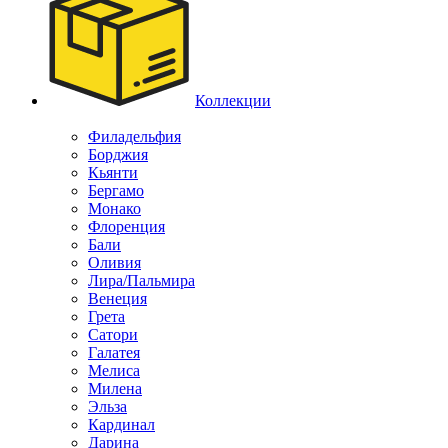
Коллекции
Филадельфия
Борджия
Кьянти
Бергамо
Монако
Флоренция
Бали
Оливия
Лира/Пальмира
Венеция
Грета
Сатори
Галатея
Мелиса
Милена
Эльза
Кардинал
Дарина