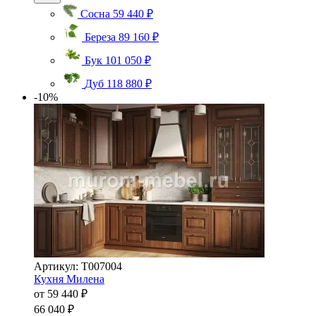
Сосна
59 440 ₽
Береза
89 160 ₽
Бук
101 050 ₽
Дуб
118 880 ₽
-10%
Артикул: Т007004
Кухня Милена
от
59 440 ₽
66 040 ₽