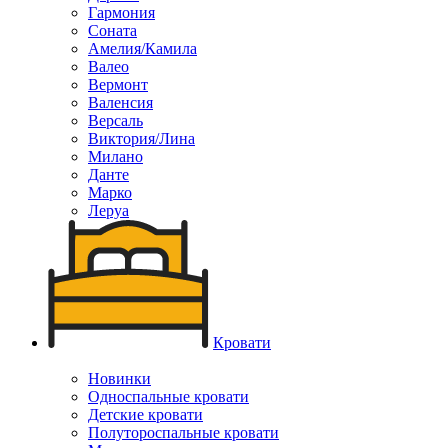
Гармония
Соната
Амелия/Камила
Валео
Вермонт
Валенсия
Версаль
Виктория/Лина
Милано
Данте
Марко
Леруа
Кровати
Новинки
Односпальные кровати
Детские кровати
Полутороспальные кровати