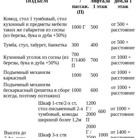
ПОДЪЁМ
/
лифта,за
дом,за 1
пассаж.
1 этаж
этаж
(П)
Комод, стол 1 тумбовый, стол
кухонный и предметы мебели
от 500 +
1000 Г
500
таких же габаритов из сосны
расстояние
(из березы, бука и дуба +50%)
от 500 +
Тумба, стул, табурет, банкетка
300
400
расстояние
700
Кухонный уголок из сосны (из
от 1000 +
Г/1400
700
березы, бука и дуба +50%)
расстояние
П
Подъемный механизм
от 1000 +
1000
500
каркасный
расстояние
Подъемный механизм
от 1000 +
бескаркасный (решетка в сборе
1000
600
расстояние
всегда, поэтому поэтажно)
Шкаф 1-ств/2-х ст,
1200
стол письменный 2-х
Г /
от 1000 +
600
тумбовый, комоды
2000
расстояние
шириной более 1,2м
П
2000
Г /
от 1400 +
Высота до
Шкаф 3-х ств
1000
2500
расстояние