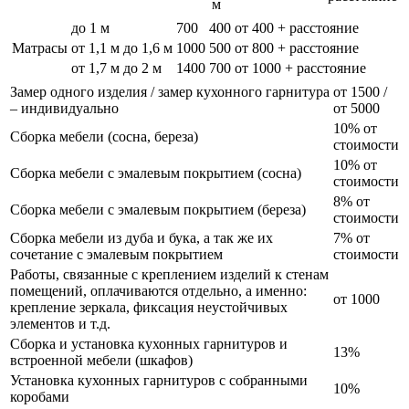
м
до 1 м
700
400
от 400 + расстояние
Матрасы
от 1,1 м до 1,6 м
1000
500
от 800 + расстояние
от 1,7 м до 2 м
1400
700
от 1000 + расстояние
Замер одного изделия / замер кухонного гарнитура
от 1500 /
– индивидуально
от 5000
10% от
Сборка мебели (сосна, береза)
стоимости
10% от
Сборка мебели с эмалевым покрытием (сосна)
стоимости
8% от
Сборка мебели с эмалевым покрытием (береза)
стоимости
Сборка мебели из дуба и бука, а так же их
7% от
сочетание с эмалевым покрытием
стоимости
Работы, связанные с креплением изделий к стенам
помещений, оплачиваются отдельно, а именно:
от 1000
крепление зеркала, фиксация неустойчивых
элементов и т.д.
Сборка и установка кухонных гарнитуров и
13%
встроенной мебели (шкафов)
Установка кухонных гарнитуров с собранными
10%
коробами