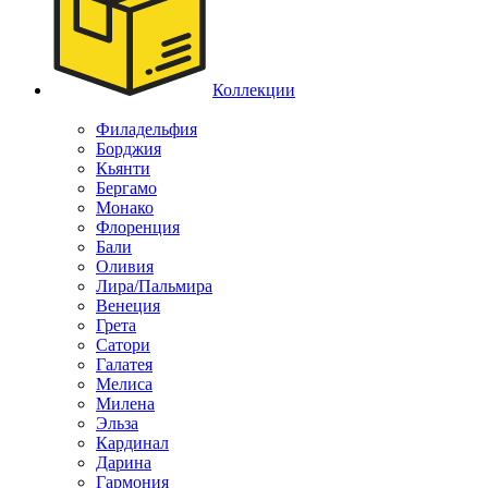
Коллекции
Филадельфия
Борджия
Кьянти
Бергамо
Монако
Флоренция
Бали
Оливия
Лира/Пальмира
Венеция
Грета
Сатори
Галатея
Мелиса
Милена
Эльза
Кардинал
Дарина
Гармония