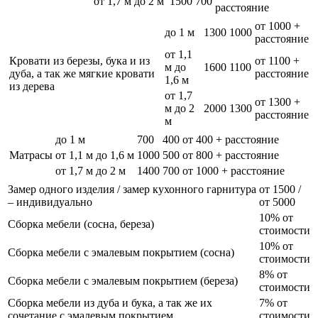
от 1,7 м до 2 м
1500
700
расстояние
от 1000 +
до 1 м
1300
1000
расстояние
от 1,1
Кровати из березы, бука и из
от 1100 +
м до
1600
1100
дуба, а так же мягкие кровати
расстояние
1,6 м
из дерева
от 1,7
от 1300 +
м до 2
2000
1300
расстояние
м
до 1 м
700
400
от 400 + расстояние
Матрасы
от 1,1 м до 1,6 м
1000
500
от 800 + расстояние
от 1,7 м до 2 м
1400
700
от 1000 + расстояние
Замер одного изделия / замер кухонного гарнитура
от 1500 /
– индивидуально
от 5000
10% от
Сборка мебели (сосна, береза)
стоимости
10% от
Сборка мебели с эмалевым покрытием (сосна)
стоимости
8% от
Сборка мебели с эмалевым покрытием (береза)
стоимости
Сборка мебели из дуба и бука, а так же их
7% от
сочетание с эмалевым покрытием
стоимости