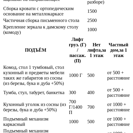
разборе)
Сборка кровати с ортопедическим
1500
основание на металлокаркасе
Частичная сборка письменного стола
2500
Крепление зеркала к дамскому столу
1000
(комоду)
Лифт
груз. (Г)
Нет
Частный
ПОДЪЁМ
/
лифта,за
дом,за 1
пассаж.
1 этаж
этаж
(П)
Комод, стол 1 тумбовый, стол
кухонный и предметы мебели
от 500 +
1000 Г
500
таких же габаритов из сосны
расстояние
(из березы, бука и дуба +50%)
от 500 +
Тумба, стул, табурет, банкетка
300
400
расстояние
700
Кухонный уголок из сосны (из
от 1000 +
Г/1400
700
березы, бука и дуба +50%)
расстояние
П
Подъемный механизм
от 1000 +
1000
500
каркасный
расстояние
Подъемный механизм