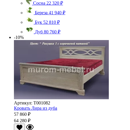
Сосна
22 320 ₽
Береза
41 940 ₽
Бук
52 810 ₽
Дуб
80 760 ₽
-10%
Артикул: Т001082
Кровать Лира из дуба
57 860 ₽
64 280 ₽