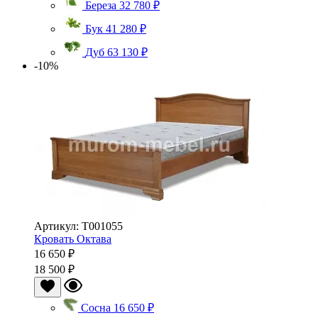
Береза
32 780 ₽
Бук
41 280 ₽
Дуб
63 130 ₽
-10%
Артикул: Т001055
Кровать Октава
16 650 ₽
18 500 ₽
Сосна
16 650 ₽