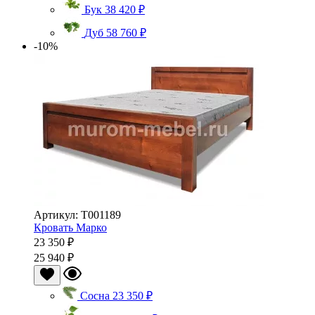
Бук
38 420 ₽
Дуб
58 760 ₽
-10%
Артикул: Т001189
Кровать Марко
23 350 ₽
25 940 ₽
Сосна
23 350 ₽