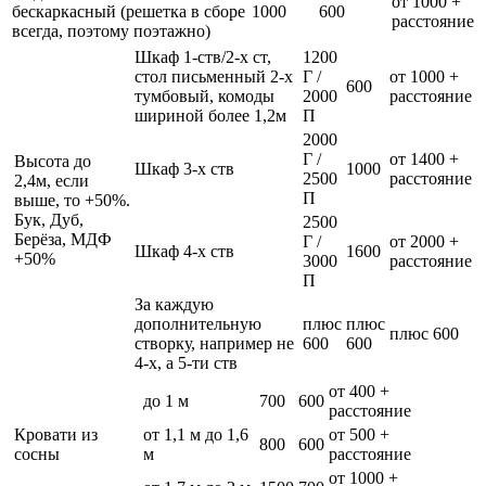
от 1000 +
бескаркасный (решетка в сборе
1000
600
расстояние
всегда, поэтому поэтажно)
Шкаф 1-ств/2-х ст,
1200
стол письменный 2-х
Г /
от 1000 +
600
тумбовый, комоды
2000
расстояние
шириной более 1,2м
П
2000
Г /
от 1400 +
Высота до
Шкаф 3-х ств
1000
2500
расстояние
2,4м, если
П
выше, то +50%.
Бук, Дуб,
2500
Берёза, МДФ
Г /
от 2000 +
Шкаф 4-х ств
1600
+50%
3000
расстояние
П
За каждую
дополнительную
плюс
плюс
плюс 600
створку, например не
600
600
4-х, а 5-ти ств
от 400 +
до 1 м
700
600
расстояние
Кровати из
от 1,1 м до 1,6
от 500 +
800
600
сосны
м
расстояние
от 1000 +