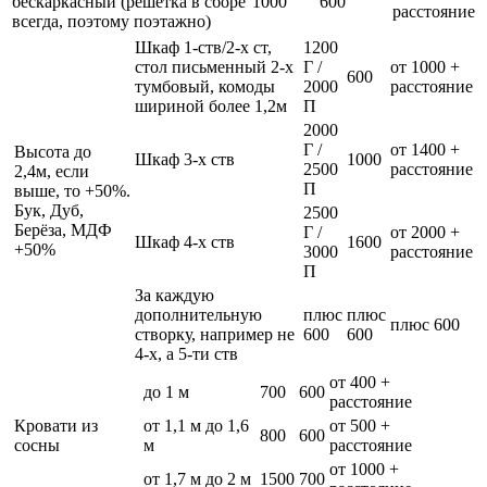
бескаркасный (решетка в сборе
1000
600
расстояние
всегда, поэтому поэтажно)
Шкаф 1-ств/2-х ст,
1200
стол письменный 2-х
Г /
от 1000 +
600
тумбовый, комоды
2000
расстояние
шириной более 1,2м
П
2000
Г /
от 1400 +
Высота до
Шкаф 3-х ств
1000
2500
расстояние
2,4м, если
П
выше, то +50%.
Бук, Дуб,
2500
Берёза, МДФ
Г /
от 2000 +
Шкаф 4-х ств
1600
+50%
3000
расстояние
П
За каждую
дополнительную
плюс
плюс
плюс 600
створку, например не
600
600
4-х, а 5-ти ств
от 400 +
до 1 м
700
600
расстояние
Кровати из
от 1,1 м до 1,6
от 500 +
800
600
сосны
м
расстояние
от 1000 +
от 1,7 м до 2 м
1500
700