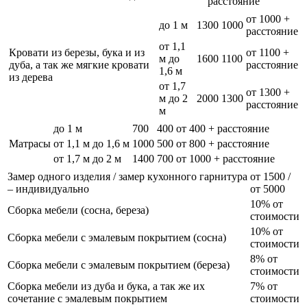
расстояние
от 1000 +
до 1 м
1300
1000
расстояние
от 1,1
Кровати из березы, бука и из
от 1100 +
м до
1600
1100
дуба, а так же мягкие кровати
расстояние
1,6 м
из дерева
от 1,7
от 1300 +
м до 2
2000
1300
расстояние
м
до 1 м
700
400
от 400 + расстояние
Матрасы
от 1,1 м до 1,6 м
1000
500
от 800 + расстояние
от 1,7 м до 2 м
1400
700
от 1000 + расстояние
Замер одного изделия / замер кухонного гарнитура
от 1500 /
– индивидуально
от 5000
10% от
Сборка мебели (сосна, береза)
стоимости
10% от
Сборка мебели с эмалевым покрытием (сосна)
стоимости
8% от
Сборка мебели с эмалевым покрытием (береза)
стоимости
Сборка мебели из дуба и бука, а так же их
7% от
сочетание с эмалевым покрытием
стоимости