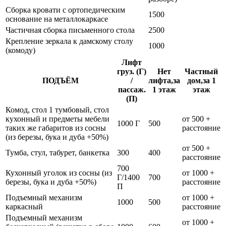
Сборка кровати с ортопедическим
1500
основание на металлокаркасе
Частичная сборка письменного стола
2500
Крепление зеркала к дамскому столу
1000
(комоду)
Лифт
груз. (Г)
Нет
Частный
ПОДЪЁМ
/
лифта,за
дом,за 1
пассаж.
1 этаж
этаж
(П)
Комод, стол 1 тумбовый, стол
кухонный и предметы мебели
от 500 +
1000 Г
500
таких же габаритов из сосны
расстояние
(из березы, бука и дуба +50%)
от 500 +
Тумба, стул, табурет, банкетка
300
400
расстояние
700
Кухонный уголок из сосны (из
от 1000 +
Г/1400
700
березы, бука и дуба +50%)
расстояние
П
Подъемный механизм
от 1000 +
1000
500
каркасный
расстояние
Подъемный механизм
от 1000 +