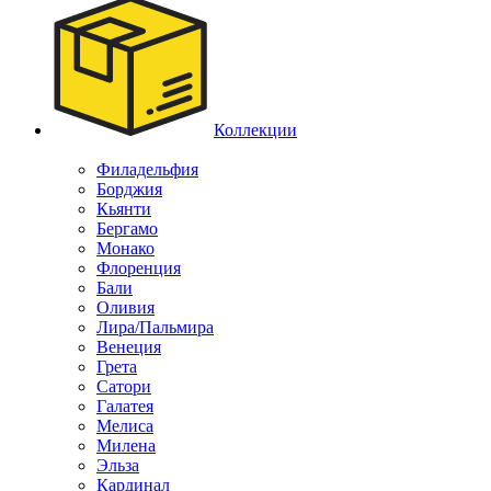
Коллекции
Филадельфия
Борджия
Кьянти
Бергамо
Монако
Флоренция
Бали
Оливия
Лира/Пальмира
Венеция
Грета
Сатори
Галатея
Мелиса
Милена
Эльза
Кардинал