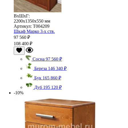
ВхШхГ:
2200x1350x550 мм
Артикул: Т004209
Шкаф Марко 3-х ств.
97 560 ₽
108 400 ₽
Сосна
97 560 ₽
Береза
146 340 ₽
Бук
165 860 ₽
Дуб
195 120 ₽
-10%