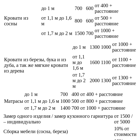
от 400 +
до 1 м
700
600
расстояние
Кровати из
от 1,1 м до 1,6
от 500 +
800
600
сосны
м
расстояние
от 1000 +
от 1,7 м до 2 м
1500
700
расстояние
от 1000 +
до 1 м
1300
1000
расстояние
от 1,1
Кровати из березы, бука и из
от 1100 +
м до
1600
1100
дуба, а так же мягкие кровати
расстояние
1,6 м
из дерева
от 1,7
от 1300 +
м до 2
2000
1300
расстояние
м
до 1 м
700
400
от 400 + расстояние
Матрасы
от 1,1 м до 1,6 м
1000
500
от 800 + расстояние
от 1,7 м до 2 м
1400
700
от 1000 + расстояние
Замер одного изделия / замер кухонного гарнитура
от 1500 /
– индивидуально
от 5000
10% от
Сборка мебели (сосна, береза)
стоимости