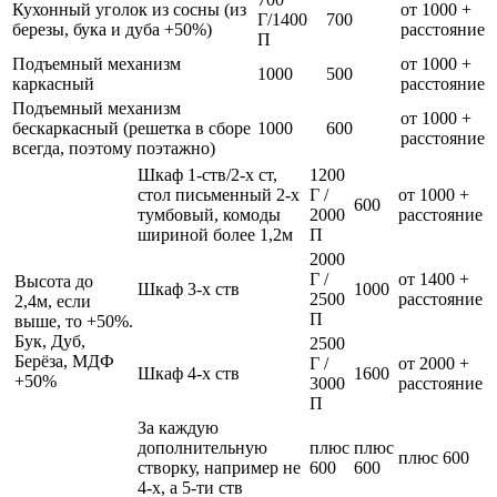
Кухонный уголок из сосны (из
от 1000 +
Г/1400
700
березы, бука и дуба +50%)
расстояние
П
Подъемный механизм
от 1000 +
1000
500
каркасный
расстояние
Подъемный механизм
от 1000 +
бескаркасный (решетка в сборе
1000
600
расстояние
всегда, поэтому поэтажно)
Шкаф 1-ств/2-х ст,
1200
стол письменный 2-х
Г /
от 1000 +
600
тумбовый, комоды
2000
расстояние
шириной более 1,2м
П
2000
Г /
от 1400 +
Высота до
Шкаф 3-х ств
1000
2500
расстояние
2,4м, если
П
выше, то +50%.
Бук, Дуб,
2500
Берёза, МДФ
Г /
от 2000 +
Шкаф 4-х ств
1600
+50%
3000
расстояние
П
За каждую
дополнительную
плюс
плюс
плюс 600
створку, например не
600
600
4-х, а 5-ти ств