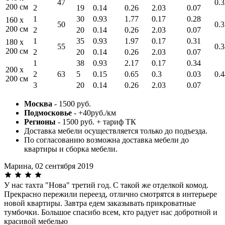
47
0.3
200 см
2
19
0.14
0.26
2.03
0.07
1
30
0.93
1.77
0.17
0.28
160 x
50
0.3
200 см
2
20
0.14
0.26
2.03
0.07
1
35
0.93
1.97
0.17
0.31
180 x
55
0.3
200 см
2
20
0.14
0.26
2.03
0.07
1
38
0.93
2.17
0.17
0.34
200 x
2
63
5
0.15
0.65
0.3
0.03
0.4
200 см
3
20
0.14
0.26
2.03
0.07
Москва
- 1500 руб.
Подмосковье
- +40руб./км
Регионы
- 1500 руб. + тариф ТК
Доставка мебели осуществляется только до подъезда.
По согласованию возможна доставка мебели до
квартиры и сборка мебели.
Марина,
02 сентября 2019
У нас тахта "Нова" третий год. С такой же отделкой комод.
Прекрасно пережили переезд, отлично смотрятся в интерьере
новой квартиры. Завтра едем заказывать прикроватные
тумбочки. Большое спасибо всем, кто радует нас добротной и
красивой мебелью