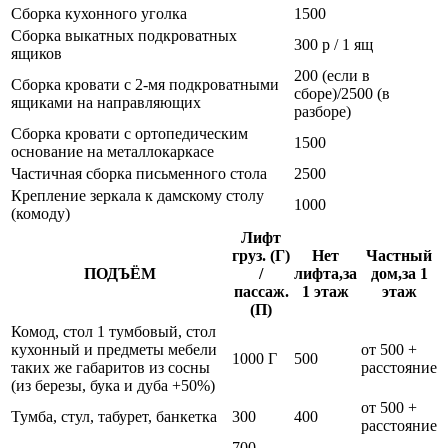
Сборка кухонного уголка
1500
Сборка выкатных подкроватных
300 р / 1 ящ
ящиков
200 (если в
Сборка кровати с 2-мя подкроватными
сборе)/2500 (в
ящиками на направляющих
разборе)
Сборка кровати с ортопедическим
1500
основание на металлокаркасе
Частичная сборка письменного стола
2500
Крепление зеркала к дамскому столу
1000
(комоду)
Лифт
груз. (Г)
Нет
Частный
ПОДЪЁМ
/
лифта,за
дом,за 1
пассаж.
1 этаж
этаж
(П)
Комод, стол 1 тумбовый, стол
кухонный и предметы мебели
от 500 +
1000 Г
500
таких же габаритов из сосны
расстояние
(из березы, бука и дуба +50%)
от 500 +
Тумба, стул, табурет, банкетка
300
400
расстояние
700