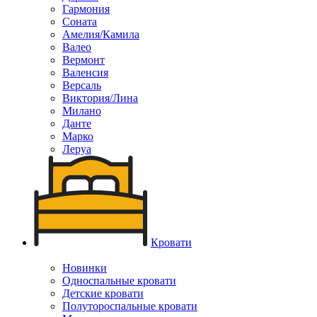
Гармония
Соната
Амелия/Камила
Валео
Вермонт
Валенсия
Версаль
Виктория/Лина
Милано
Данте
Марко
Леруа
Кровати
Новинки
Односпальные кровати
Детские кровати
Полутороспальные кровати