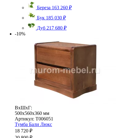
Береза
163 260 ₽
Бук
185 030 ₽
Дуб
217 680 ₽
-10%
ВхШхГ:
500x560x360 мм
Артикул: Т006051
Тумба Бали Люкс
18 720 ₽
20 800 ₽