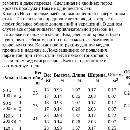
ремонте и даже переезде. Сделанная из хвойных пород,
кровать прослужит Вам не один десяток лет.
Кровать Нова - предмет мебели, выполненный в сдержанном
стиле. Такие изделия предпочитают те люди, которые не
любят большое обилие дополнений и украшений. В данном
случае всё ограничивается привлекательной резьбой на
изголовье и изножье изделия. Владелец этой кровати будет
чувствовать себя комфортно и наслаждаться ежедневно
здоровым сном. Каркас и конструкция данной модели
прочные и надежные. Ложе защищено от появления
паразитов, при этом, отличается износостойкостью к
различным видам агрессоров. Качество достойное и
соответствует цене.
Об
Вес
Объём,
Вес,
Высота,
Длина,
Ширина,
о
Размер
Пакет
общ,
3
кг
м
м
м
м
кг
1
18
0.93
1.07
0.17
0.17
80 x
35
0.2
190 см
2
17
0.14
0.26
2.03
0.07
1
18
0.93
1.07
0.17
0.17
90 x
35
0.2
200 см
2
17
0.14
0.26
2.03
0.07
1
23
0.93
1.37
0.17
0.22
120 x
41
0.2
200 см
2
18
0.14
0.26
2.03
0.07
1
28
0.93
1.57
0.17
0.25
140 x