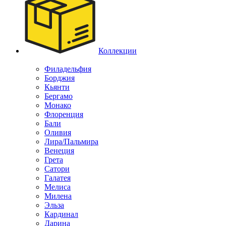
Коллекции
Филадельфия
Борджия
Кьянти
Бергамо
Монако
Флоренция
Бали
Оливия
Лира/Пальмира
Венеция
Грета
Сатори
Галатея
Мелиса
Милена
Эльза
Кардинал
Дарина