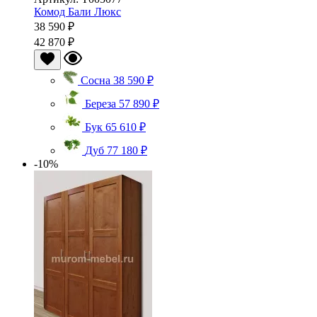
Комод Бали Люкс
38 590 ₽
42 870 ₽
Сосна
38 590 ₽
Береза
57 890 ₽
Бук
65 610 ₽
Дуб
77 180 ₽
-10%