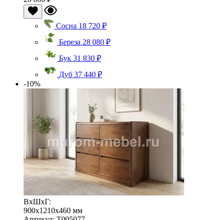
Сосна
18 720 ₽
Береза
28 080 ₽
Бук
31 830 ₽
Дуб
37 440 ₽
-10%
ВхШхГ:
900x1210x460 мм
Артикул: Т005077