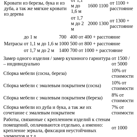
от 1,1
Кровати из березы, бука и из
от 1100 +
м до
1600
1100
дуба, а так же мягкие кровати
расстояние
1,6 м
из дерева
от 1,7
от 1300 +
м до 2
2000
1300
расстояние
м
до 1 м
700
400
от 400 + расстояние
Матрасы
от 1,1 м до 1,6 м
1000
500
от 800 + расстояние
от 1,7 м до 2 м
1400
700
от 1000 + расстояние
Замер одного изделия / замер кухонного гарнитура
от 1500 /
– индивидуально
от 5000
10% от
Сборка мебели (сосна, береза)
стоимости
10% от
Сборка мебели с эмалевым покрытием (сосна)
стоимости
8% от
Сборка мебели с эмалевым покрытием (береза)
стоимости
Сборка мебели из дуба и бука, а так же их
7% от
сочетание с эмалевым покрытием
стоимости
Работы, связанные с креплением изделий к стенам
помещений, оплачиваются отдельно, а именно:
от 1000
крепление зеркала, фиксация неустойчивых
элементов и т.д.