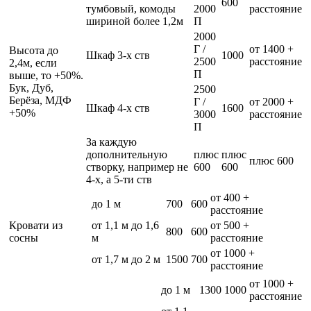
600
тумбовый, комоды
2000
расстояние
шириной более 1,2м
П
2000
Г /
от 1400 +
Высота до
Шкаф 3-х ств
1000
2500
расстояние
2,4м, если
П
выше, то +50%.
Бук, Дуб,
2500
Берёза, МДФ
Г /
от 2000 +
Шкаф 4-х ств
1600
+50%
3000
расстояние
П
За каждую
дополнительную
плюс
плюс
плюс 600
створку, например не
600
600
4-х, а 5-ти ств
от 400 +
до 1 м
700
600
расстояние
Кровати из
от 1,1 м до 1,6
от 500 +
800
600
сосны
м
расстояние
от 1000 +
от 1,7 м до 2 м
1500
700
расстояние
от 1000 +
до 1 м
1300
1000
расстояние