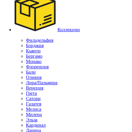
Коллекции
Филадельфия
Борджия
Кьянти
Бергамо
Монако
Флоренция
Бали
Оливия
Лира/Пальмира
Венеция
Грета
Сатори
Галатея
Мелиса
Милена
Эльза
Кардинал
Дарина