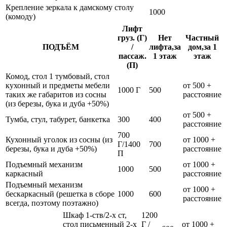
Крепление зеркала к дамскому столу
1000
(комоду)
Лифт
груз. (Г)
Нет
Частный
ПОДЪЁМ
/
лифта,за
дом,за 1
пассаж.
1 этаж
этаж
(П)
Комод, стол 1 тумбовый, стол
кухонный и предметы мебели
от 500 +
1000 Г
500
таких же габаритов из сосны
расстояние
(из березы, бука и дуба +50%)
от 500 +
Тумба, стул, табурет, банкетка
300
400
расстояние
700
Кухонный уголок из сосны (из
от 1000 +
Г/1400
700
березы, бука и дуба +50%)
расстояние
П
Подъемный механизм
от 1000 +
1000
500
каркасный
расстояние
Подъемный механизм
от 1000 +
бескаркасный (решетка в сборе
1000
600
расстояние
всегда, поэтому поэтажно)
Шкаф 1-ств/2-х ст,
1200
стол письменный 2-х
Г /
от 1000 +