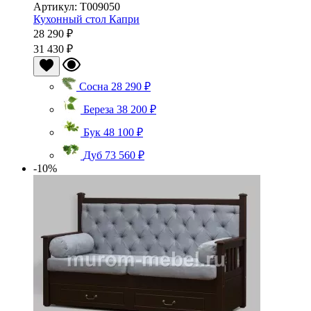
Артикул: Т009050
Кухонный стол Капри
28 290 ₽
31 430 ₽
Сосна
28 290 ₽
Береза
38 200 ₽
Бук
48 100 ₽
Дуб
73 560 ₽
-10%