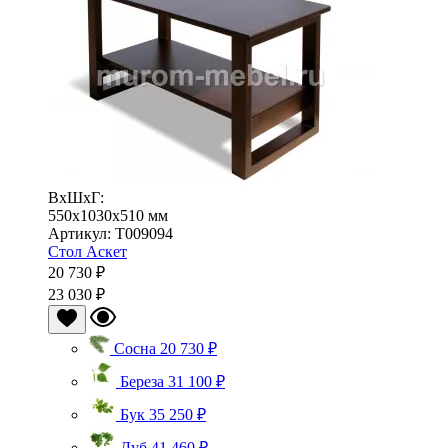
ВхШхГ:
550x1030x510 мм
Артикул: Т009094
Стол Аскет
20 730 ₽
23 030 ₽
Сосна
20 730 ₽
Береза
31 100 ₽
Бук
35 250 ₽
Дуб
41 460 ₽