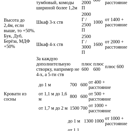
тумбовый, комоды
2000
расстояние
шириной более 1,2м
П
2000
Г /
от 1400 +
Высота до
Шкаф 3-х ств
1000
2500
расстояние
2,4м, если
П
выше, то +50%.
Бук, Дуб,
2500
Берёза, МДФ
Г /
от 2000 +
Шкаф 4-х ств
1600
+50%
3000
расстояние
П
За каждую
дополнительную
плюс
плюс
плюс 600
створку, например не
600
600
4-х, а 5-ти ств
от 400 +
до 1 м
700
600
расстояние
Кровати из
от 1,1 м до 1,6
от 500 +
800
600
сосны
м
расстояние
от 1000 +
от 1,7 м до 2 м
1500
700
расстояние
от 1000 +
до 1 м
1300
1000
расстояние
от 1,1