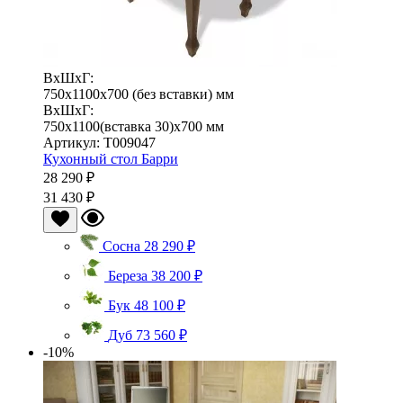
ВхШхГ:
750x1100x700 (без вставки) мм
ВхШхГ:
750x1100(вставка 30)x700 мм
Артикул: Т009047
Кухонный стол Барри
28 290 ₽
31 430 ₽
Сосна
28 290 ₽
Береза
38 200 ₽
Бук
48 100 ₽
Дуб
73 560 ₽
-10%