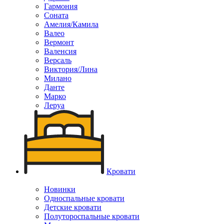
Гармония
Соната
Амелия/Камила
Валео
Вермонт
Валенсия
Версаль
Виктория/Лина
Милано
Данте
Марко
Леруа
Кровати
Новинки
Односпальные кровати
Детские кровати
Полутороспальные кровати