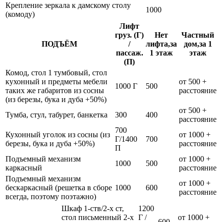
Крепление зеркала к дамскому столу
1000
(комоду)
Лифт
груз. (Г)
Нет
Частный
ПОДЪЁМ
/
лифта,за
дом,за 1
пассаж.
1 этаж
этаж
(П)
Комод, стол 1 тумбовый, стол
кухонный и предметы мебели
от 500 +
1000 Г
500
таких же габаритов из сосны
расстояние
(из березы, бука и дуба +50%)
от 500 +
Тумба, стул, табурет, банкетка
300
400
расстояние
700
Кухонный уголок из сосны (из
от 1000 +
Г/1400
700
березы, бука и дуба +50%)
расстояние
П
Подъемный механизм
от 1000 +
1000
500
каркасный
расстояние
Подъемный механизм
от 1000 +
бескаркасный (решетка в сборе
1000
600
расстояние
всегда, поэтому поэтажно)
Шкаф 1-ств/2-х ст,
1200
стол письменный 2-х
Г /
от 1000 +
600