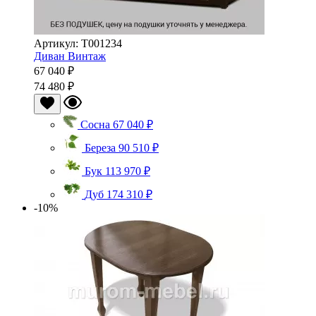
Артикул: Т001234
Диван Винтаж
67 040 ₽
74 480 ₽
Сосна
67 040 ₽
Береза
90 510 ₽
Бук
113 970 ₽
Дуб
174 310 ₽
-10%