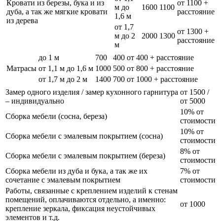
Кровати из березы, бука и из
от 1100 +
м до
1600
1100
дуба, а так же мягкие кровати
расстояние
1,6 м
из дерева
от 1,7
от 1300 +
м до 2
2000
1300
расстояние
м
до 1 м
700
400
от 400 + расстояние
Матрасы
от 1,1 м до 1,6 м
1000
500
от 800 + расстояние
от 1,7 м до 2 м
1400
700
от 1000 + расстояние
Замер одного изделия / замер кухонного гарнитура
от 1500 /
– индивидуально
от 5000
10% от
Сборка мебели (сосна, береза)
стоимости
10% от
Сборка мебели с эмалевым покрытием (сосна)
стоимости
8% от
Сборка мебели с эмалевым покрытием (береза)
стоимости
Сборка мебели из дуба и бука, а так же их
7% от
сочетание с эмалевым покрытием
стоимости
Работы, связанные с креплением изделий к стенам
помещений, оплачиваются отдельно, а именно:
от 1000
крепление зеркала, фиксация неустойчивых
элементов и т.д.