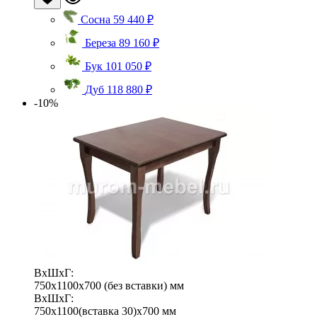
Сосна
59 440 ₽
Береза
89 160 ₽
Бук
101 050 ₽
Дуб
118 880 ₽
-10%
ВхШхГ:
750x1100x700 (без вставки) мм
ВхШхГ:
750x1100(вставка 30)x700 мм