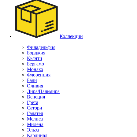
Коллекции
Филадельфия
Борджия
Кьянти
Бергамо
Монако
Флоренция
Бали
Оливия
Лира/Пальмира
Венеция
Грета
Сатори
Галатея
Мелиса
Милена
Эльза
Кардинал