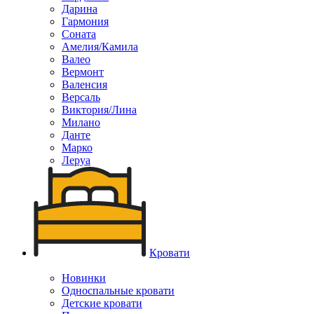
Дарина
Гармония
Соната
Амелия/Камила
Валео
Вермонт
Валенсия
Версаль
Виктория/Лина
Милано
Данте
Марко
Леруа
Кровати
Новинки
Односпальные кровати
Детские кровати