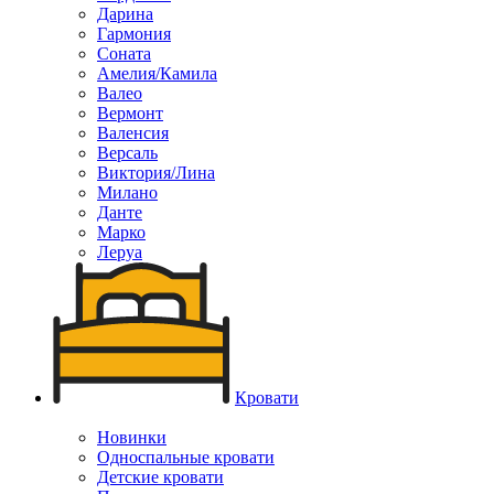
Дарина
Гармония
Соната
Амелия/Камила
Валео
Вермонт
Валенсия
Версаль
Виктория/Лина
Милано
Данте
Марко
Леруа
Кровати
Новинки
Односпальные кровати
Детские кровати