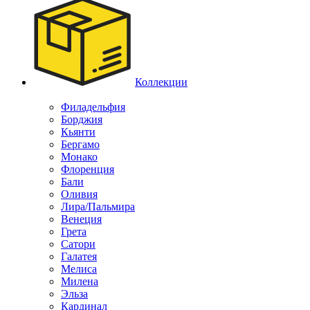
Коллекции
Филадельфия
Борджия
Кьянти
Бергамо
Монако
Флоренция
Бали
Оливия
Лира/Пальмира
Венеция
Грета
Сатори
Галатея
Мелиса
Милена
Эльза
Кардинал