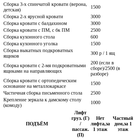
Сборка 3-х спинчатой кровати (верона,
1500
детская)
Сборка 2-х ярусной кровати
3000
Сборка кровати с балдахином
3000
Сборка кровати с ПМ, с бк ПМ
2500
Сборка кухонного стола
600
Сборка кухонного уголка
1500
Сборка выкатных подкроватных
300 р / 1 ящ
ящиков
200 (если в
Сборка кровати с 2-мя подкроватными
сборе)/2500 (в
ящиками на направляющих
разборе)
Сборка кровати с ортопедическим
1500
основание на металлокаркасе
Частичная сборка письменного стола
2500
Крепление зеркала к дамскому столу
1000
(комоду)
Лифт
груз. (Г)
Нет
Частный
ПОДЪЁМ
/
лифта,за
дом,за 1
пассаж.
1 этаж
этаж
(П)