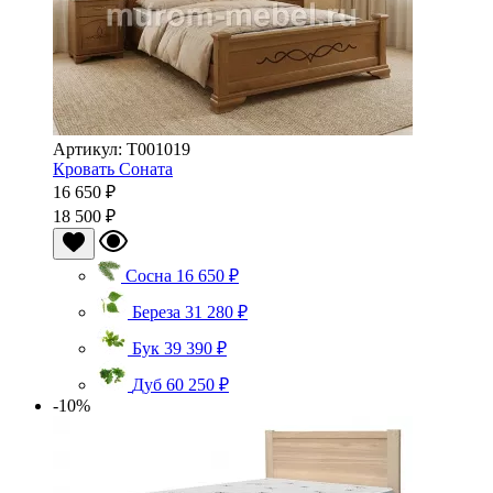
Артикул: Т001019
Кровать Соната
16 650 ₽
18 500 ₽
Сосна
16 650 ₽
Береза
31 280 ₽
Бук
39 390 ₽
Дуб
60 250 ₽
-10%