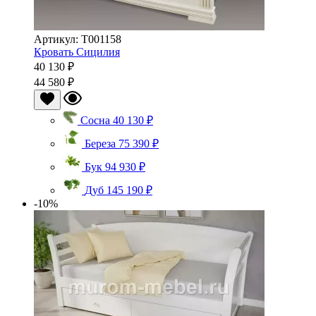
Артикул: Т001158
Кровать Сицилия
40 130 ₽
44 580 ₽
Сосна
40 130 ₽
Береза
75 390 ₽
Бук
94 930 ₽
Дуб
145 190 ₽
-10%