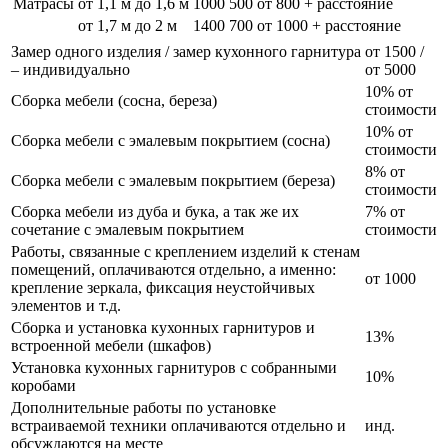
Матрасы
от 1,1 м до 1,6 м
1000
500
от 800 + расстояние
от 1,7 м до 2 м
1400
700
от 1000 + расстояние
Замер одного изделия / замер кухонного гарнитура
от 1500 /
– индивидуально
от 5000
10% от
Сборка мебели (сосна, береза)
стоимости
10% от
Сборка мебели с эмалевым покрытием (сосна)
стоимости
8% от
Сборка мебели с эмалевым покрытием (береза)
стоимости
Сборка мебели из дуба и бука, а так же их
7% от
сочетание с эмалевым покрытием
стоимости
Работы, связанные с креплением изделий к стенам
помещений, оплачиваются отдельно, а именно:
от 1000
крепление зеркала, фиксация неустойчивых
элементов и т.д.
Сборка и установка кухонных гарнитуров и
13%
встроенной мебели (шкафов)
Установка кухонных гарнитуров с собранными
10%
коробами
Дополнительные работы по установке
встраиваемой техники оплачиваются отдельно и
инд.
обсуждаются на месте