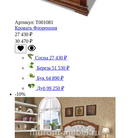
Артикул: Т001081
Кровать Флоренция
27 430 ₽
30 470 ₽
Сосна
27 430 ₽
Береза
51 530 ₽
Бук
64 890 ₽
Дуб
99 250 ₽
-10%