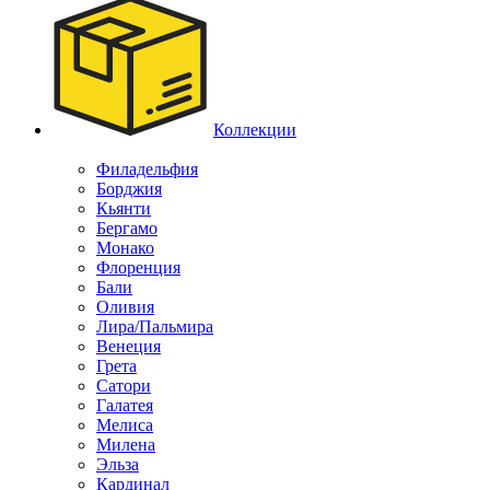
Коллекции
Филадельфия
Борджия
Кьянти
Бергамо
Монако
Флоренция
Бали
Оливия
Лира/Пальмира
Венеция
Грета
Сатори
Галатея
Мелиса
Милена
Эльза
Кардинал