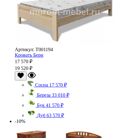
Артикул: Т001194
Кровать Берн
17 570 ₽
19 520 ₽
Сосна
17 570 ₽
Береза
33 010 ₽
Бук
41 570 ₽
Дуб
63 570 ₽
-10%