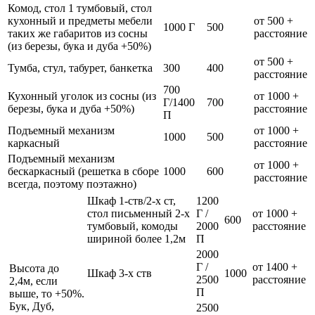
Комод, стол 1 тумбовый, стол
кухонный и предметы мебели
от 500 +
1000 Г
500
таких же габаритов из сосны
расстояние
(из березы, бука и дуба +50%)
от 500 +
Тумба, стул, табурет, банкетка
300
400
расстояние
700
Кухонный уголок из сосны (из
от 1000 +
Г/1400
700
березы, бука и дуба +50%)
расстояние
П
Подъемный механизм
от 1000 +
1000
500
каркасный
расстояние
Подъемный механизм
от 1000 +
бескаркасный (решетка в сборе
1000
600
расстояние
всегда, поэтому поэтажно)
Шкаф 1-ств/2-х ст,
1200
стол письменный 2-х
Г /
от 1000 +
600
тумбовый, комоды
2000
расстояние
шириной более 1,2м
П
2000
Г /
от 1400 +
Высота до
Шкаф 3-х ств
1000
2500
расстояние
2,4м, если
П
выше, то +50%.
Бук, Дуб,
2500