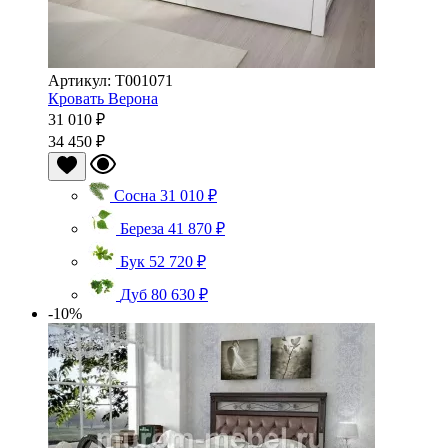
Артикул: Т001071
Кровать Верона
31 010 ₽
34 450 ₽
Сосна
31 010 ₽
Береза
41 870 ₽
Бук
52 720 ₽
Дуб
80 630 ₽
-10%