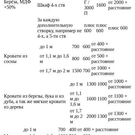
Берёза, МДФ
Г /
от 2000 +
Шкаф 4-х ств
1600
+50%
3000
расстояние
П
За каждую
дополнительную
плюс
плюс
плюс 600
створку, например не
600
600
4-х, а 5-ти ств
от 400 +
до 1 м
700
600
расстояние
Кровати из
от 1,1 м до 1,6
от 500 +
800
600
сосны
м
расстояние
от 1000 +
от 1,7 м до 2 м
1500
700
расстояние
от 1000 +
до 1 м
1300
1000
расстояние
от 1,1
Кровати из березы, бука и из
от 1100 +
м до
1600
1100
дуба, а так же мягкие кровати
расстояние
1,6 м
из дерева
от 1,7
от 1300 +
м до 2
2000
1300
расстояние
м
до 1 м
700
400
от 400 + расстояние