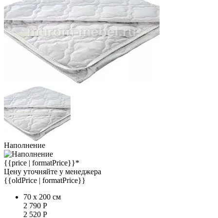
Наполнение
{{price | formatPrice}}*
Цену уточняйте у менеджера
{{oldPrice | formatPrice}}
70 x 200 см
2 790
Р
2 520
Р