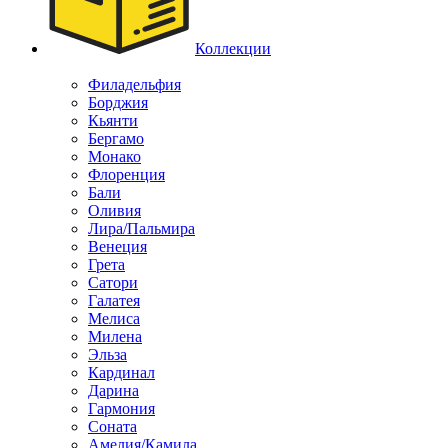
Коллекции
Филадельфия
Борджия
Кьянти
Бергамо
Монако
Флоренция
Бали
Оливия
Лира/Пальмира
Венеция
Грета
Сатори
Галатея
Мелиса
Милена
Эльза
Кардинал
Дарина
Гармония
Соната
Амелия/Камила