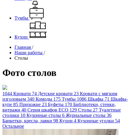
Тумбы
Кухни
Главная
/
Наши работы
/
Столы
Фото столов
1044
Кровати
74
Детские кровати
23
Кровати с мягким
изголовьем
340
Комоды
175
Тумбы
1086
Шкафы
71
Шкафы-
купе
85
Прихожие
23
Буфеты
170
Библиотеки, стенки,
витражи
40
Серия шкафов ECO
129
Столы
27
Туалетные
столики
10
Кухонные столы
6
Журнальные столы
36
Банкетки, кресла, лавки
98
Кухни
4
Кухонные уголки
54
Остальное