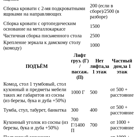
200 (если в
Сборка кровати с 2-мя подкроватными
сборе)/2500 (в
ящиками на направляющих
разборе)
Сборка кровати с ортопедическим
1500
основание на металлокаркасе
Частичная сборка письменного стола
2500
Крепление зеркала к дамскому столу
1000
(комоду)
Лифт
груз. (Г)
Нет
Частный
ПОДЪЁМ
/
лифта,за
дом,за 1
пассаж.
1 этаж
этаж
(П)
Комод, стол 1 тумбовый, стол
кухонный и предметы мебели
от 500 +
1000 Г
500
таких же габаритов из сосны
расстояние
(из березы, бука и дуба +50%)
от 500 +
Тумба, стул, табурет, банкетка
300
400
расстояние
700
Кухонный уголок из сосны (из
от 1000 +
Г/1400
700
березы, бука и дуба +50%)
расстояние
П