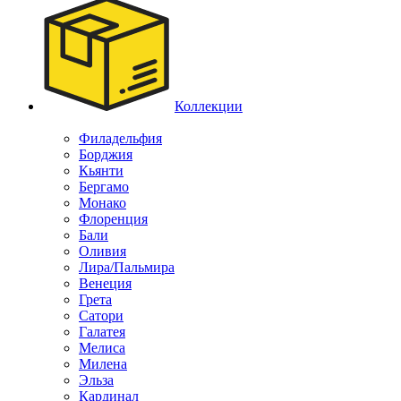
Коллекции
Филадельфия
Борджия
Кьянти
Бергамо
Монако
Флоренция
Бали
Оливия
Лира/Пальмира
Венеция
Грета
Сатори
Галатея
Мелиса
Милена
Эльза
Кардинал