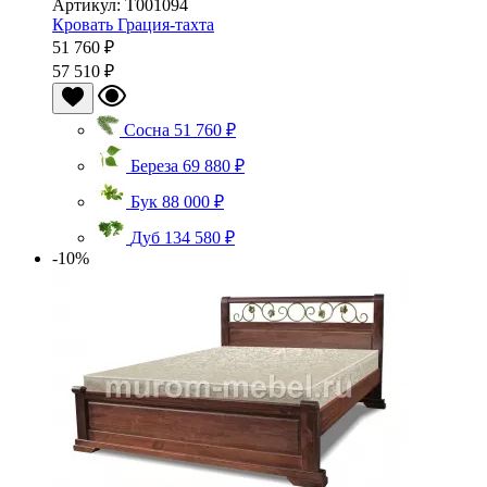
Артикул: Т001094
Кровать Грация-тахта
51 760 ₽
57 510 ₽
Сосна
51 760 ₽
Береза
69 880 ₽
Бук
88 000 ₽
Дуб
134 580 ₽
-10%