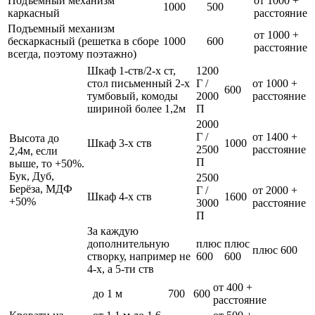
Подъемный механизм
от 1000 +
1000
500
каркасный
расстояние
Подъемный механизм
от 1000 +
бескаркасный (решетка в сборе
1000
600
расстояние
всегда, поэтому поэтажно)
Шкаф 1-ств/2-х ст,
1200
стол письменный 2-х
Г /
от 1000 +
600
тумбовый, комоды
2000
расстояние
шириной более 1,2м
П
2000
Г /
от 1400 +
Высота до
Шкаф 3-х ств
1000
2500
расстояние
2,4м, если
П
выше, то +50%.
Бук, Дуб,
2500
Берёза, МДФ
Г /
от 2000 +
Шкаф 4-х ств
1600
+50%
3000
расстояние
П
За каждую
дополнительную
плюс
плюс
плюс 600
створку, например не
600
600
4-х, а 5-ти ств
от 400 +
до 1 м
700
600
расстояние