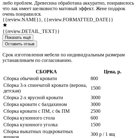
либо проблем. Древесина обработана аккуратно, понравилось
что лак имеет шелковисто матовый эффект. Жене подарок
очень понравился.
{{review.NAME}},
{{review.FORMATTED_DATE}}
{{review.DETAIL_TEXT}}
Показать ещё
Оставить отзыв
Срок изготовления мебели по индивидуальным размерам
устанавливаем по согласованию.
СБОРКА
Цена, р.
Сборка обычной кровати
800
Сборка 3-х спинчатой кровати (верона,
1500
детская)
Сборка 2-х ярусной кровати
3000
Сборка кровати с балдахином
3000
Сборка кровати с ПМ, с бк ПМ
2500
Сборка кухонного стола
600
Сборка кухонного уголка
1500
Сборка выкатных подкроватных
300 р / 1 ящ
ящиков