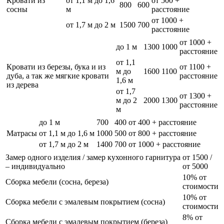
Кровати из
от 1,1 м до 1,6
от 500 +
800
600
сосны
м
расстояние
от 1000 +
от 1,7 м до 2 м
1500
700
расстояние
от 1000 +
до 1 м
1300
1000
расстояние
от 1,1
Кровати из березы, бука и из
от 1100 +
м до
1600
1100
дуба, а так же мягкие кровати
расстояние
1,6 м
из дерева
от 1,7
от 1300 +
м до 2
2000
1300
расстояние
м
до 1 м
700
400
от 400 + расстояние
Матрасы
от 1,1 м до 1,6 м
1000
500
от 800 + расстояние
от 1,7 м до 2 м
1400
700
от 1000 + расстояние
Замер одного изделия / замер кухонного гарнитура
от 1500 /
– индивидуально
от 5000
10% от
Сборка мебели (сосна, береза)
стоимости
10% от
Сборка мебели с эмалевым покрытием (сосна)
стоимости
8% от
Сборка мебели с эмалевым покрытием (береза)