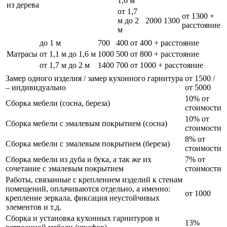
1,6 м
из дерева
от 1,7
от 1300 +
м до 2
2000
1300
расстояние
м
до 1 м
700
400
от 400 + расстояние
Матрасы
от 1,1 м до 1,6 м
1000
500
от 800 + расстояние
от 1,7 м до 2 м
1400
700
от 1000 + расстояние
Замер одного изделия / замер кухонного гарнитура
от 1500 /
– индивидуально
от 5000
10% от
Сборка мебели (сосна, береза)
стоимости
10% от
Сборка мебели с эмалевым покрытием (сосна)
стоимости
8% от
Сборка мебели с эмалевым покрытием (береза)
стоимости
Сборка мебели из дуба и бука, а так же их
7% от
сочетание с эмалевым покрытием
стоимости
Работы, связанные с креплением изделий к стенам
помещений, оплачиваются отдельно, а именно:
от 1000
крепление зеркала, фиксация неустойчивых
элементов и т.д.
Сборка и установка кухонных гарнитуров и
13%