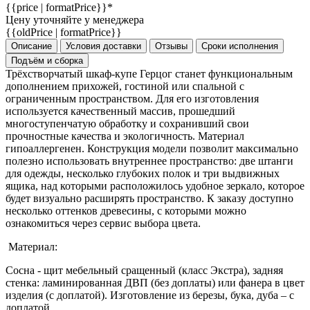
{{price | formatPrice}}*
Цену уточняйте у менеджера
{{oldPrice | formatPrice}}
Описание
Условия доставки
Отзывы
Сроки исполнения
Подъём и сборка
Трёхстворчатый шкаф-купе Герцог станет функциональным
дополнением прихожей, гостиной или спальной с
ограниченным пространством. Для его изготовления
используется качественный массив, прошедший
многоступенчатую обработку и сохранивший свои
прочностные качества и экологичность. Материал
гипоаллергенен. Конструкция модели позволит максимально
полезно использовать внутреннее пространство: две штанги
для одежды, несколько глубоких полок и три выдвижных
ящика, над которыми расположилось удобное зеркало, которое
будет визуально расширять пространство. К заказу доступно
несколько оттенков древесины, с которыми можно
ознакомиться через сервис выбора цвета.
Материал:
Сосна - щит мебельный сращенный (класс Экстра), задняя
стенка: ламинированная ДВП (без доплаты) или фанера в цвет
изделия (с доплатой). Изготовление из березы, бука, дуба – с
доплатой.