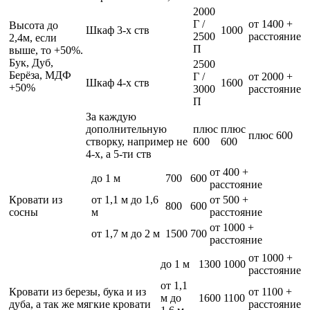
2000
Г /
от 1400 +
Высота до
Шкаф 3-х ств
1000
2500
расстояние
2,4м, если
П
выше, то +50%.
Бук, Дуб,
2500
Берёза, МДФ
Г /
от 2000 +
Шкаф 4-х ств
1600
+50%
3000
расстояние
П
За каждую
дополнительную
плюс
плюс
плюс 600
створку, например не
600
600
4-х, а 5-ти ств
от 400 +
до 1 м
700
600
расстояние
Кровати из
от 1,1 м до 1,6
от 500 +
800
600
сосны
м
расстояние
от 1000 +
от 1,7 м до 2 м
1500
700
расстояние
от 1000 +
до 1 м
1300
1000
расстояние
от 1,1
Кровати из березы, бука и из
от 1100 +
м до
1600
1100
дуба, а так же мягкие кровати
расстояние