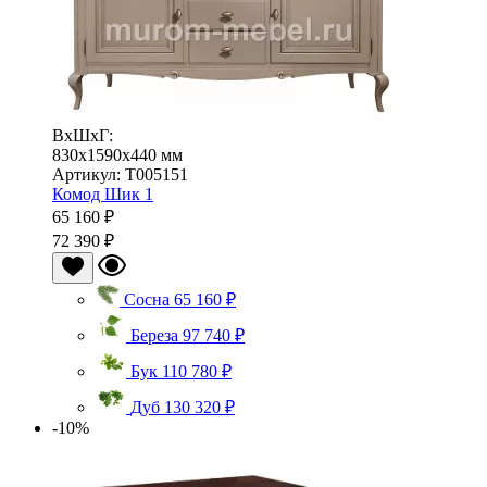
ВхШхГ:
830x1590x440 мм
Артикул: Т005151
Комод Шик 1
65 160 ₽
72 390 ₽
Сосна
65 160 ₽
Береза
97 740 ₽
Бук
110 780 ₽
Дуб
130 320 ₽
-10%