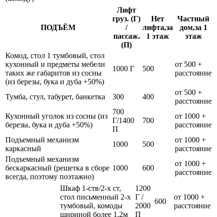
Лифт
груз. (Г)
Нет
Частный
ПОДЪЁМ
/
лифта,за
дом,за 1
пассаж.
1 этаж
этаж
(П)
Комод, стол 1 тумбовый, стол
кухонный и предметы мебели
от 500 +
1000 Г
500
таких же габаритов из сосны
расстояние
(из березы, бука и дуба +50%)
от 500 +
Тумба, стул, табурет, банкетка
300
400
расстояние
700
Кухонный уголок из сосны (из
от 1000 +
Г/1400
700
березы, бука и дуба +50%)
расстояние
П
Подъемный механизм
от 1000 +
1000
500
каркасный
расстояние
Подъемный механизм
от 1000 +
бескаркасный (решетка в сборе
1000
600
расстояние
всегда, поэтому поэтажно)
Шкаф 1-ств/2-х ст,
1200
стол письменный 2-х
Г /
от 1000 +
600
тумбовый, комоды
2000
расстояние
шириной более 1,2м
П