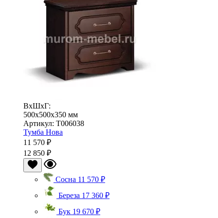
ВхШхГ:
500x500x350 мм
Артикул: Т006038
Тумба Нова
11 570 ₽
12 850 ₽
Сосна
11 570 ₽
Береза
17 360 ₽
Бук
19 670 ₽