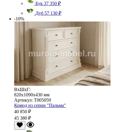
Бук
37 350 ₽
Дуб
57 130 ₽
-10%
ВхШхГ:
820x1090x430 мм
Артикул: Т005059
Комод из серии "Пальма"
40 850 ₽
45 380 ₽