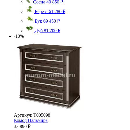
Сосна
40 850 ₽
Береза
61 280 ₽
Бук
69 450 ₽
Дуб
81 700 ₽
-10%
Артикул: Т005098
Комод Пальмира
33 890 ₽