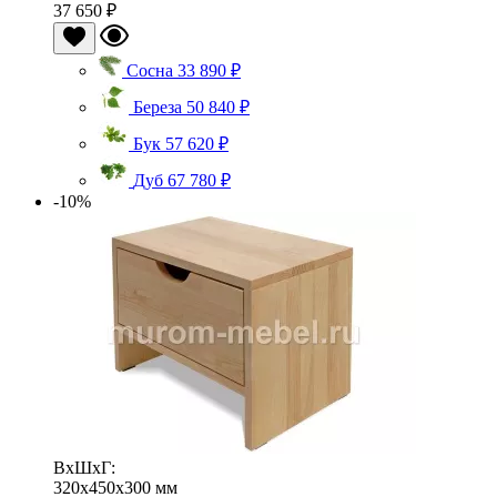
37 650 ₽
Сосна
33 890 ₽
Береза
50 840 ₽
Бук
57 620 ₽
Дуб
67 780 ₽
-10%
ВхШхГ:
320x450x300 мм