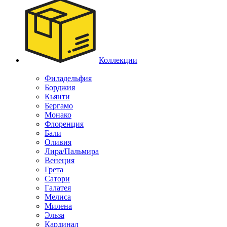
Коллекции
Филадельфия
Борджия
Кьянти
Бергамо
Монако
Флоренция
Бали
Оливия
Лира/Пальмира
Венеция
Грета
Сатори
Галатея
Мелиса
Милена
Эльза
Кардинал