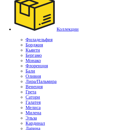
Коллекции
Филадельфия
Борджия
Кьянти
Бергамо
Монако
Флоренция
Бали
Оливия
Лира/Пальмира
Венеция
Грета
Сатори
Галатея
Мелиса
Милена
Эльза
Кардинал
Дарина