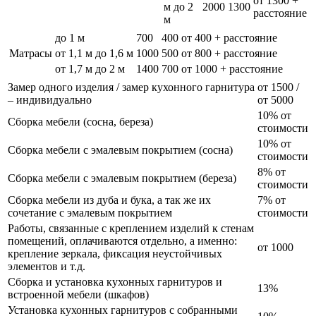
от 1300 +
м до 2
2000
1300
расстояние
м
до 1 м
700
400
от 400 + расстояние
Матрасы
от 1,1 м до 1,6 м
1000
500
от 800 + расстояние
от 1,7 м до 2 м
1400
700
от 1000 + расстояние
Замер одного изделия / замер кухонного гарнитура
от 1500 /
– индивидуально
от 5000
10% от
Сборка мебели (сосна, береза)
стоимости
10% от
Сборка мебели с эмалевым покрытием (сосна)
стоимости
8% от
Сборка мебели с эмалевым покрытием (береза)
стоимости
Сборка мебели из дуба и бука, а так же их
7% от
сочетание с эмалевым покрытием
стоимости
Работы, связанные с креплением изделий к стенам
помещений, оплачиваются отдельно, а именно:
от 1000
крепление зеркала, фиксация неустойчивых
элементов и т.д.
Сборка и установка кухонных гарнитуров и
13%
встроенной мебели (шкафов)
Установка кухонных гарнитуров с собранными