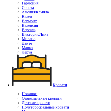
Гармония
Соната
Амелия/Камила
Валео
Вермонт
Валенсия
Версаль
Виктория/Лина
Милано
Данте
Марко
Леруа
Кровати
Новинки
Односпальные кровати
Детские кровати
Полутороспальные кровати