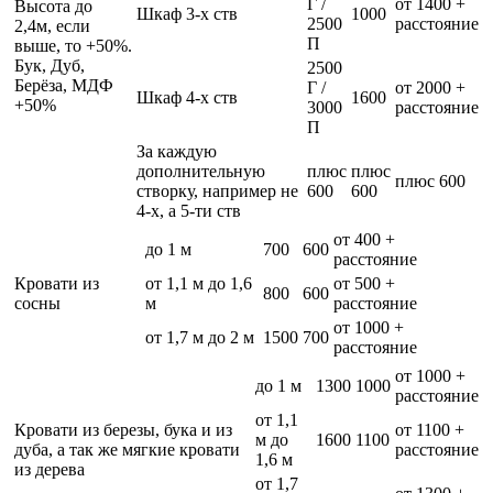
Г /
от 1400 +
Высота до
Шкаф 3-х ств
1000
2500
расстояние
2,4м, если
П
выше, то +50%.
Бук, Дуб,
2500
Берёза, МДФ
Г /
от 2000 +
Шкаф 4-х ств
1600
+50%
3000
расстояние
П
За каждую
дополнительную
плюс
плюс
плюс 600
створку, например не
600
600
4-х, а 5-ти ств
от 400 +
до 1 м
700
600
расстояние
Кровати из
от 1,1 м до 1,6
от 500 +
800
600
сосны
м
расстояние
от 1000 +
от 1,7 м до 2 м
1500
700
расстояние
от 1000 +
до 1 м
1300
1000
расстояние
от 1,1
Кровати из березы, бука и из
от 1100 +
м до
1600
1100
дуба, а так же мягкие кровати
расстояние
1,6 м
из дерева
от 1,7