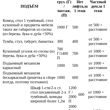
груз. (Г)
Нет
Частный
ПОДЪЁМ
/
лифта,за
дом,за 1
пассаж.
1 этаж
этаж
(П)
Комод, стол 1 тумбовый, стол
кухонный и предметы мебели
от 500 +
1000 Г
500
таких же габаритов из сосны
расстояние
(из березы, бука и дуба +50%)
от 500 +
Тумба, стул, табурет, банкетка
300
400
расстояние
700
Кухонный уголок из сосны (из
от 1000 +
Г/1400
700
березы, бука и дуба +50%)
расстояние
П
Подъемный механизм
от 1000 +
1000
500
каркасный
расстояние
Подъемный механизм
от 1000 +
бескаркасный (решетка в сборе
1000
600
расстояние
всегда, поэтому поэтажно)
Шкаф 1-ств/2-х ст,
1200
стол письменный 2-х
Г /
от 1000 +
600
тумбовый, комоды
2000
расстояние
шириной более 1,2м
П
2000