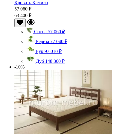
Кровать Камила
57 060 ₽
63 400 ₽
Сосна
57 060 ₽
Береза
77 040 ₽
Бук
97 010 ₽
Дуб
148 360 ₽
-10%