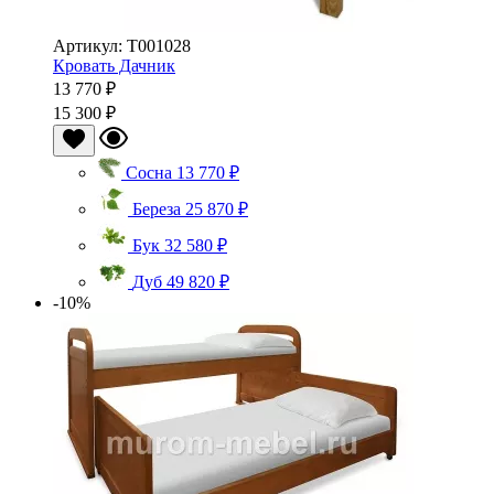
Артикул: Т001028
Кровать Дачник
13 770 ₽
15 300 ₽
Сосна
13 770 ₽
Береза
25 870 ₽
Бук
32 580 ₽
Дуб
49 820 ₽
-10%