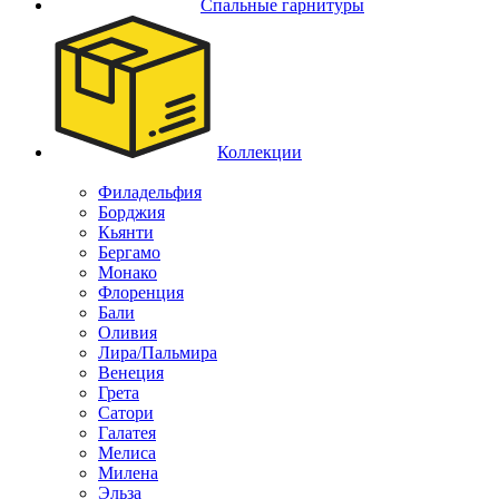
Спальные гарнитуры
Коллекции
Филадельфия
Борджия
Кьянти
Бергамо
Монако
Флоренция
Бали
Оливия
Лира/Пальмира
Венеция
Грета
Сатори
Галатея
Мелиса
Милена
Эльза