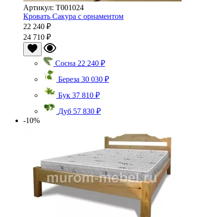
Артикул: Т001024
Кровать Сакура с орнаментом
22 240 ₽
24 710 ₽
Сосна
22 240 ₽
Береза
30 030 ₽
Бук
37 810 ₽
Дуб
57 830 ₽
-10%