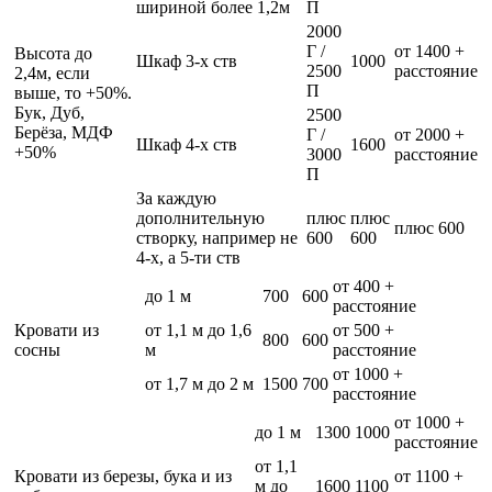
шириной более 1,2м
П
2000
Г /
от 1400 +
Высота до
Шкаф 3-х ств
1000
2500
расстояние
2,4м, если
П
выше, то +50%.
Бук, Дуб,
2500
Берёза, МДФ
Г /
от 2000 +
Шкаф 4-х ств
1600
+50%
3000
расстояние
П
За каждую
дополнительную
плюс
плюс
плюс 600
створку, например не
600
600
4-х, а 5-ти ств
от 400 +
до 1 м
700
600
расстояние
Кровати из
от 1,1 м до 1,6
от 500 +
800
600
сосны
м
расстояние
от 1000 +
от 1,7 м до 2 м
1500
700
расстояние
от 1000 +
до 1 м
1300
1000
расстояние
от 1,1
Кровати из березы, бука и из
от 1100 +
м до
1600
1100