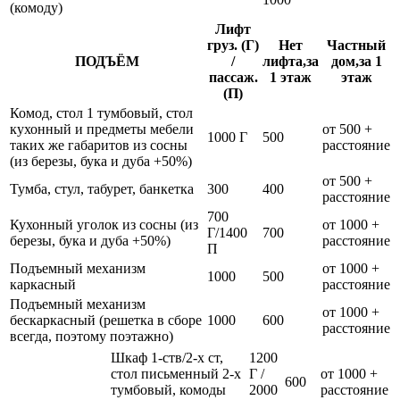
(комоду)
Лифт
груз. (Г)
Нет
Частный
ПОДЪЁМ
/
лифта,за
дом,за 1
пассаж.
1 этаж
этаж
(П)
Комод, стол 1 тумбовый, стол
кухонный и предметы мебели
от 500 +
1000 Г
500
таких же габаритов из сосны
расстояние
(из березы, бука и дуба +50%)
от 500 +
Тумба, стул, табурет, банкетка
300
400
расстояние
700
Кухонный уголок из сосны (из
от 1000 +
Г/1400
700
березы, бука и дуба +50%)
расстояние
П
Подъемный механизм
от 1000 +
1000
500
каркасный
расстояние
Подъемный механизм
от 1000 +
бескаркасный (решетка в сборе
1000
600
расстояние
всегда, поэтому поэтажно)
Шкаф 1-ств/2-х ст,
1200
стол письменный 2-х
Г /
от 1000 +
600
тумбовый, комоды
2000
расстояние