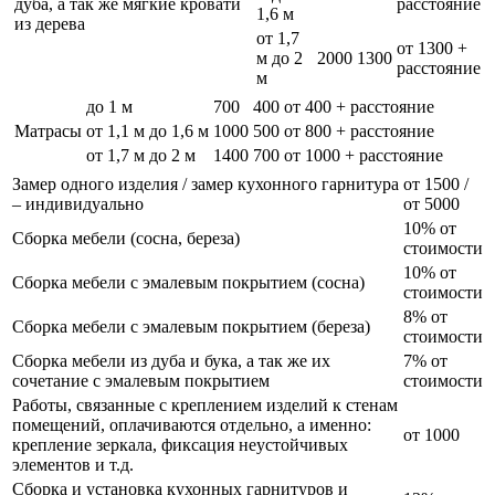
дуба, а так же мягкие кровати
расстояние
1,6 м
из дерева
от 1,7
от 1300 +
м до 2
2000
1300
расстояние
м
до 1 м
700
400
от 400 + расстояние
Матрасы
от 1,1 м до 1,6 м
1000
500
от 800 + расстояние
от 1,7 м до 2 м
1400
700
от 1000 + расстояние
Замер одного изделия / замер кухонного гарнитура
от 1500 /
– индивидуально
от 5000
10% от
Сборка мебели (сосна, береза)
стоимости
10% от
Сборка мебели с эмалевым покрытием (сосна)
стоимости
8% от
Сборка мебели с эмалевым покрытием (береза)
стоимости
Сборка мебели из дуба и бука, а так же их
7% от
сочетание с эмалевым покрытием
стоимости
Работы, связанные с креплением изделий к стенам
помещений, оплачиваются отдельно, а именно:
от 1000
крепление зеркала, фиксация неустойчивых
элементов и т.д.
Сборка и установка кухонных гарнитуров и