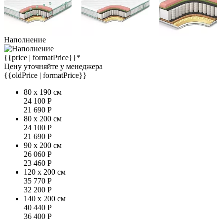
Наполнение
{{price | formatPrice}}*
Цену уточняйте у менеджера
{{oldPrice | formatPrice}}
80 x 190 см
24 100
Р
21 690
Р
80 x 200 см
24 100
Р
21 690
Р
90 x 200 см
26 060
Р
23 460
Р
120 x 200 см
35 770
Р
32 200
Р
140 x 200 см
40 440
Р
36 400
Р