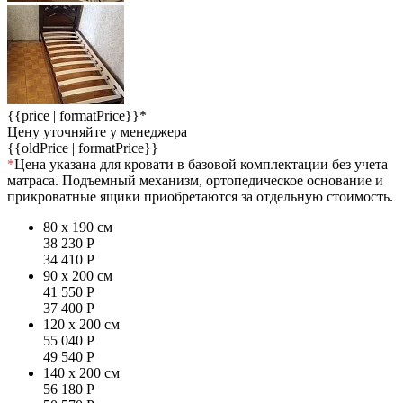
{{price | formatPrice}}*
Цену уточняйте у менеджера
{{oldPrice | formatPrice}}
*
Цена указана для кровати в базовой комплектации без учета
матраса. Подъемный механизм, ортопедическое основание и
прикроватные ящики приобретаются за отдельную стоимость.
80 x 190 см
38 230
Р
34 410
Р
90 x 200 см
41 550
Р
37 400
Р
120 x 200 см
55 040
Р
49 540
Р
140 x 200 см
56 180
Р