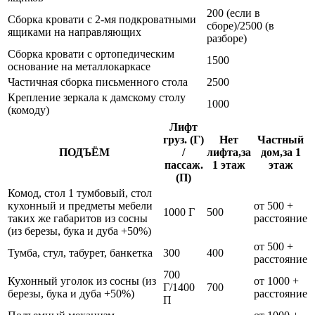
200 (если в
Сборка кровати с 2-мя подкроватными
сборе)/2500 (в
ящиками на направляющих
разборе)
Сборка кровати с ортопедическим
1500
основание на металлокаркасе
Частичная сборка письменного стола
2500
Крепление зеркала к дамскому столу
1000
(комоду)
Лифт
груз. (Г)
Нет
Частный
ПОДЪЁМ
/
лифта,за
дом,за 1
пассаж.
1 этаж
этаж
(П)
Комод, стол 1 тумбовый, стол
кухонный и предметы мебели
от 500 +
1000 Г
500
таких же габаритов из сосны
расстояние
(из березы, бука и дуба +50%)
от 500 +
Тумба, стул, табурет, банкетка
300
400
расстояние
700
Кухонный уголок из сосны (из
от 1000 +
Г/1400
700
березы, бука и дуба +50%)
расстояние
П