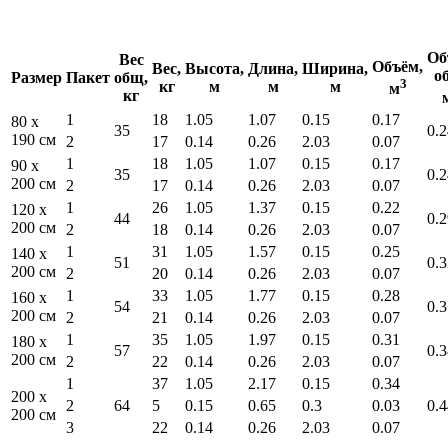
Об
Вес
Объём,
Вес,
Высота,
Длина,
Ширина,
о
Размер
Пакет
общ,
3
кг
м
м
м
м
кг
1
18
1.05
1.07
0.15
0.17
80 x
35
0.2
190 см
2
17
0.14
0.26
2.03
0.07
1
18
1.05
1.07
0.15
0.17
90 x
35
0.2
200 см
2
17
0.14
0.26
2.03
0.07
1
26
1.05
1.37
0.15
0.22
120 x
44
0.2
200 см
2
18
0.14
0.26
2.03
0.07
1
31
1.05
1.57
0.15
0.25
140 x
51
0.3
200 см
2
20
0.14
0.26
2.03
0.07
1
33
1.05
1.77
0.15
0.28
160 x
54
0.3
200 см
2
21
0.14
0.26
2.03
0.07
1
35
1.05
1.97
0.15
0.31
180 x
57
0.3
200 см
2
22
0.14
0.26
2.03
0.07
1
37
1.05
2.17
0.15
0.34
200 x
2
64
5
0.15
0.65
0.3
0.03
0.4
200 см
3
22
0.14
0.26
2.03
0.07