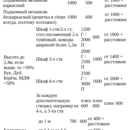
Подъемный механизм
от 1000 +
1000
500
каркасный
расстояние
Подъемный механизм
от 1000 +
бескаркасный (решетка в сборе
1000
600
расстояние
всегда, поэтому поэтажно)
Шкаф 1-ств/2-х ст,
1200
стол письменный 2-х
Г /
от 1000 +
600
тумбовый, комоды
2000
расстояние
шириной более 1,2м
П
2000
Г /
от 1400 +
Высота до
Шкаф 3-х ств
1000
2500
расстояние
2,4м, если
П
выше, то +50%.
Бук, Дуб,
2500
Берёза, МДФ
Г /
от 2000 +
Шкаф 4-х ств
1600
+50%
3000
расстояние
П
За каждую
дополнительную
плюс
плюс
плюс 600
створку, например не
600
600
4-х, а 5-ти ств
от 400 +
до 1 м
700
600
расстояние