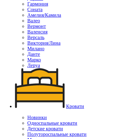
Гармония
Соната
Амелия/Камила
Валео
Вермонт
Валенсия
Версаль
Виктория/Лина
Милано
Данте
Марко
Леруа
Кровати
Новинки
Односпальные кровати
Детские кровати
Полутороспальные кровати