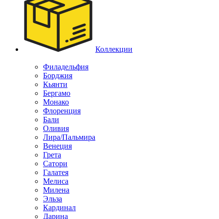
Коллекции
Филадельфия
Борджия
Кьянти
Бергамо
Монако
Флоренция
Бали
Оливия
Лира/Пальмира
Венеция
Грета
Сатори
Галатея
Мелиса
Милена
Эльза
Кардинал
Дарина