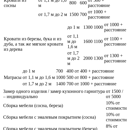
Кровати из
от 1,1 м до 1,6
от 500 +
800
600
сосны
м
расстояние
от 1000 +
от 1,7 м до 2 м
1500
700
расстояние
от 1000 +
до 1 м
1300
1000
расстояние
от 1,1
Кровати из березы, бука и из
от 1100 +
м до
1600
1100
дуба, а так же мягкие кровати
расстояние
1,6 м
из дерева
от 1,7
от 1300 +
м до 2
2000
1300
расстояние
м
до 1 м
700
400
от 400 + расстояние
Матрасы
от 1,1 м до 1,6 м
1000
500
от 800 + расстояние
от 1,7 м до 2 м
1400
700
от 1000 + расстояние
Замер одного изделия / замер кухонного гарнитура
от 1500 /
– индивидуально
от 5000
10% от
Сборка мебели (сосна, береза)
стоимости
10% от
Сборка мебели с эмалевым покрытием (сосна)
стоимости
8% от
Сборка мебели с эмалевым покрытием (береза)