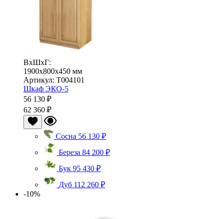
ВхШхГ:
1900x800x450 мм
Артикул: Т004101
Шкаф ЭКО-5
56 130 ₽
62 360 ₽
Сосна
56 130 ₽
Береза
84 200 ₽
Бук
95 430 ₽
Дуб
112 260 ₽
-10%