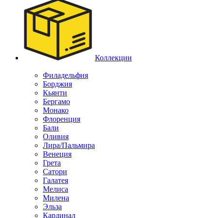
Коллекции
Филадельфия
Борджия
Кьянти
Бергамо
Монако
Флоренция
Бали
Оливия
Лира/Пальмира
Венеция
Грета
Сатори
Галатея
Мелиса
Милена
Эльза
Кардинал