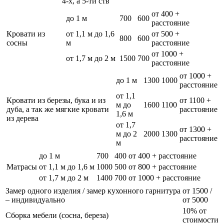
4-х, а 5-ти ств
от 400 +
до 1 м
700
600
расстояние
Кровати из
от 1,1 м до 1,6
от 500 +
800
600
сосны
м
расстояние
от 1000 +
от 1,7 м до 2 м
1500
700
расстояние
от 1000 +
до 1 м
1300
1000
расстояние
от 1,1
Кровати из березы, бука и из
от 1100 +
м до
1600
1100
дуба, а так же мягкие кровати
расстояние
1,6 м
из дерева
от 1,7
от 1300 +
м до 2
2000
1300
расстояние
м
до 1 м
700
400
от 400 + расстояние
Матрасы
от 1,1 м до 1,6 м
1000
500
от 800 + расстояние
от 1,7 м до 2 м
1400
700
от 1000 + расстояние
Замер одного изделия / замер кухонного гарнитура
от 1500 /
– индивидуально
от 5000
10% от
Сборка мебели (сосна, береза)
стоимости