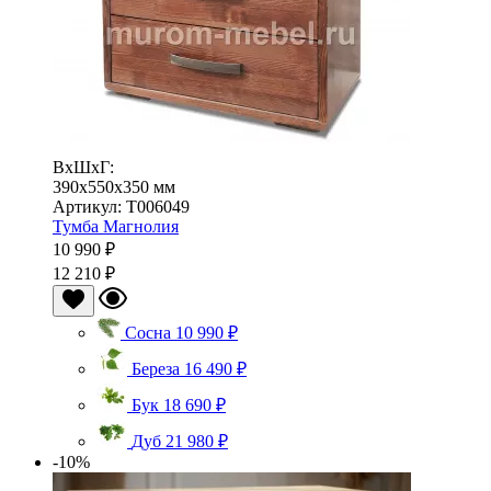
ВхШхГ:
390x550x350 мм
Артикул: Т006049
Тумба Магнолия
10 990 ₽
12 210 ₽
Сосна
10 990 ₽
Береза
16 490 ₽
Бук
18 690 ₽
Дуб
21 980 ₽
-10%