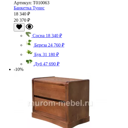
Артикул: Т010063
Банкетка Тунис
18 340 ₽
20 370 ₽
Сосна
18 340 ₽
Береза
24 760 ₽
Бук
31 180 ₽
Дуб
47 690 ₽
-10%