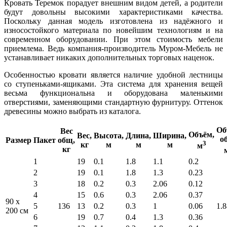
Кровать Теремок порадует внешним видом детей, а родители
будут довольны высокими характеристиками качества.
Поскольку данная модель изготовлена из надёжного и
износостойкого материала по новейшим технологиям и на
современном оборудовании. При этом стоимость мебели
приемлема. Ведь компания-производитель Муром-Мебель не
устанавливает никаких дополнительных торговых наценок.
Особенностью кровати является наличие удобной лестницы
со ступеньками-ящиками. Эта система для хранения вещей
весьма функциональна и оборудована маленькими
отверстиями, заменяющими стандартную фурнитуру. Оттенок
древесины можно выбрать из каталога.
Об
Вес
Объём,
Вес,
Высота,
Длина,
Ширина,
о
Размер
Пакет
общ,
3
кг
м
м
м
м
кг
1
19
0.1
1.8
1.1
0.2
2
19
0.1
1.8
1.3
0.23
3
18
0.2
0.3
2.06
0.12
4
15
0.6
0.3
2.06
0.37
90 x
5
136
13
0.2
0.3
1
0.06
1.8
200 см
6
19
0.7
0.4
1.3
0.36