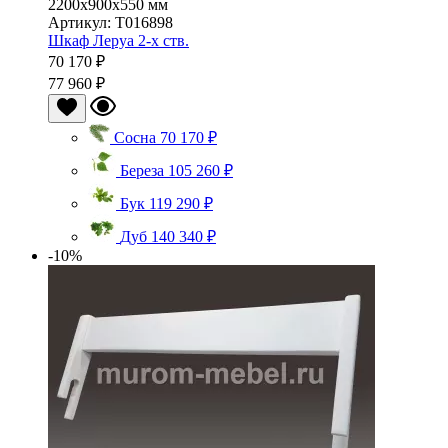
2200x900x550 мм
Артикул: T016898
Шкаф Леруа 2-х ств.
70 170 ₽
77 960 ₽
Сосна
70 170 ₽
Береза
105 260 ₽
Бук
119 290 ₽
Дуб
140 340 ₽
-10%