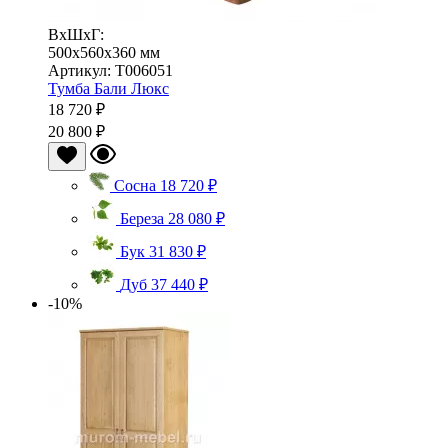
ВхШхГ:
500x560x360 мм
Артикул: Т006051
Тумба Бали Люкс
18 720 ₽
20 800 ₽
Сосна
18 720 ₽
Береза
28 080 ₽
Бук
31 830 ₽
Дуб
37 440 ₽
-10%