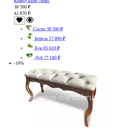
Комод Бали Люкс
38 590 ₽
42 870 ₽
Сосна
38 590 ₽
Береза
57 890 ₽
Бук
65 610 ₽
Дуб
77 180 ₽
-10%