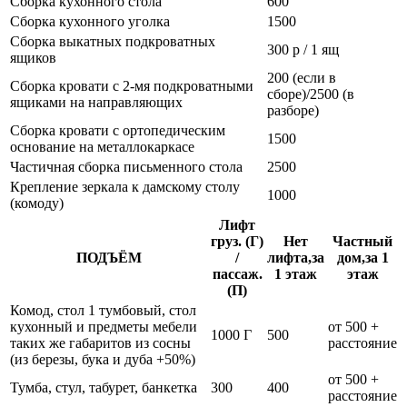
Сборка кухонного стола
600
Сборка кухонного уголка
1500
Сборка выкатных подкроватных
300 р / 1 ящ
ящиков
200 (если в
Сборка кровати с 2-мя подкроватными
сборе)/2500 (в
ящиками на направляющих
разборе)
Сборка кровати с ортопедическим
1500
основание на металлокаркасе
Частичная сборка письменного стола
2500
Крепление зеркала к дамскому столу
1000
(комоду)
Лифт
груз. (Г)
Нет
Частный
ПОДЪЁМ
/
лифта,за
дом,за 1
пассаж.
1 этаж
этаж
(П)
Комод, стол 1 тумбовый, стол
кухонный и предметы мебели
от 500 +
1000 Г
500
таких же габаритов из сосны
расстояние
(из березы, бука и дуба +50%)
от 500 +
Тумба, стул, табурет, банкетка
300
400
расстояние