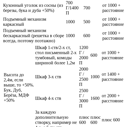
700
Кухонный уголок из сосны (из
от 1000 +
Г/1400
700
березы, бука и дуба +50%)
расстояние
П
Подъемный механизм
от 1000 +
1000
500
каркасный
расстояние
Подъемный механизм
от 1000 +
бескаркасный (решетка в сборе
1000
600
расстояние
всегда, поэтому поэтажно)
Шкаф 1-ств/2-х ст,
1200
стол письменный 2-х
Г /
от 1000 +
600
тумбовый, комоды
2000
расстояние
шириной более 1,2м
П
2000
Г /
от 1400 +
Высота до
Шкаф 3-х ств
1000
2500
расстояние
2,4м, если
П
выше, то +50%.
Бук, Дуб,
2500
Берёза, МДФ
Г /
от 2000 +
Шкаф 4-х ств
1600
+50%
3000
расстояние
П
За каждую
дополнительную
плюс
плюс
плюс 600
створку, например не
600
600