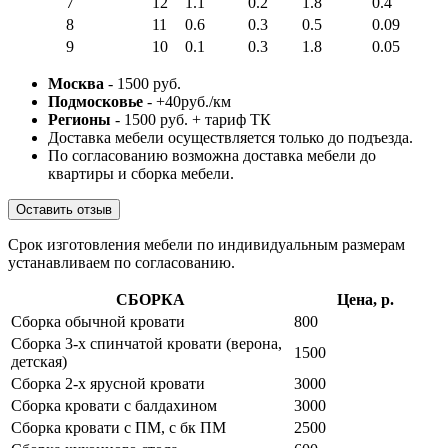
7
12
1.1
0.2
1.8
0.4
8
11
0.6
0.3
0.5
0.09
9
10
0.1
0.3
1.8
0.05
Москва
- 1500 руб.
Подмосковье
- +40руб./км
Регионы
- 1500 руб. + тариф ТК
Доставка мебели осуществляется только до подъезда.
По согласованию возможна доставка мебели до
квартиры и сборка мебели.
Оставить отзыв
Срок изготовления мебели по индивидуальным размерам
устанавливаем по согласованию.
СБОРКА
Цена, р.
Сборка обычной кровати
800
Сборка 3-х спинчатой кровати (верона,
1500
детская)
Сборка 2-х ярусной кровати
3000
Сборка кровати с балдахином
3000
Сборка кровати с ПМ, с бк ПМ
2500