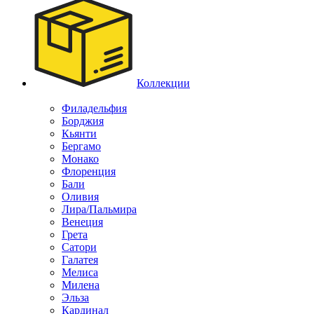
Коллекции
Филадельфия
Борджия
Кьянти
Бергамо
Монако
Флоренция
Бали
Оливия
Лира/Пальмира
Венеция
Грета
Сатори
Галатея
Мелиса
Милена
Эльза
Кардинал