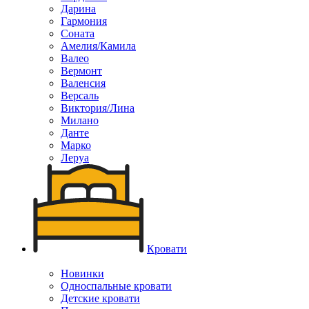
Дарина
Гармония
Соната
Амелия/Камила
Валео
Вермонт
Валенсия
Версаль
Виктория/Лина
Милано
Данте
Марко
Леруа
Кровати
Новинки
Односпальные кровати
Детские кровати