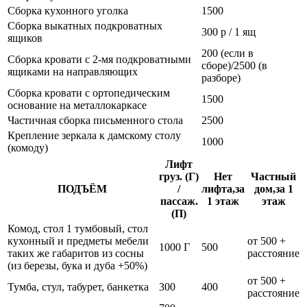
Сборка кухонного уголка
1500
Сборка выкатных подкроватных
300 р / 1 ящ
ящиков
200 (если в
Сборка кровати с 2-мя подкроватными
сборе)/2500 (в
ящиками на направляющих
разборе)
Сборка кровати с ортопедическим
1500
основание на металлокаркасе
Частичная сборка письменного стола
2500
Крепление зеркала к дамскому столу
1000
(комоду)
Лифт
груз. (Г)
Нет
Частный
ПОДЪЁМ
/
лифта,за
дом,за 1
пассаж.
1 этаж
этаж
(П)
Комод, стол 1 тумбовый, стол
кухонный и предметы мебели
от 500 +
1000 Г
500
таких же габаритов из сосны
расстояние
(из березы, бука и дуба +50%)
от 500 +
Тумба, стул, табурет, банкетка
300
400
расстояние