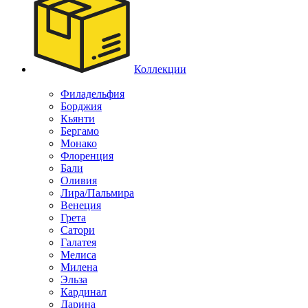
Коллекции
Филадельфия
Борджия
Кьянти
Бергамо
Монако
Флоренция
Бали
Оливия
Лира/Пальмира
Венеция
Грета
Сатори
Галатея
Мелиса
Милена
Эльза
Кардинал
Дарина