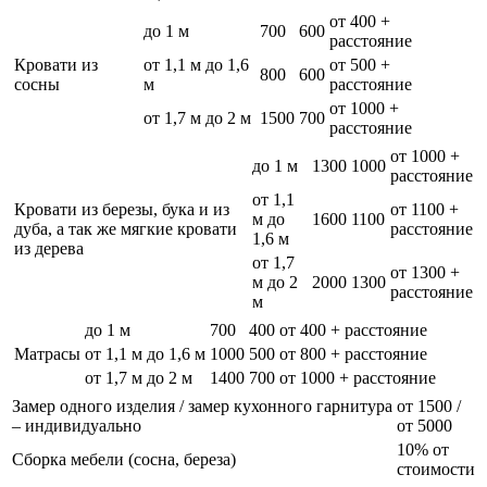
от 400 +
до 1 м
700
600
расстояние
Кровати из
от 1,1 м до 1,6
от 500 +
800
600
сосны
м
расстояние
от 1000 +
от 1,7 м до 2 м
1500
700
расстояние
от 1000 +
до 1 м
1300
1000
расстояние
от 1,1
Кровати из березы, бука и из
от 1100 +
м до
1600
1100
дуба, а так же мягкие кровати
расстояние
1,6 м
из дерева
от 1,7
от 1300 +
м до 2
2000
1300
расстояние
м
до 1 м
700
400
от 400 + расстояние
Матрасы
от 1,1 м до 1,6 м
1000
500
от 800 + расстояние
от 1,7 м до 2 м
1400
700
от 1000 + расстояние
Замер одного изделия / замер кухонного гарнитура
от 1500 /
– индивидуально
от 5000
10% от
Сборка мебели (сосна, береза)
стоимости