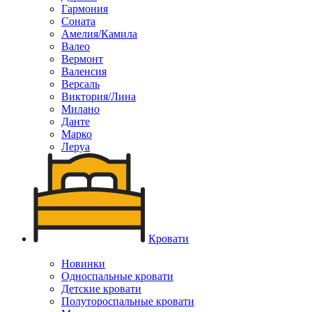
Гармония
Соната
Амелия/Камила
Валео
Вермонт
Валенсия
Версаль
Виктория/Лина
Милано
Данте
Марко
Леруа
Кровати
Новинки
Односпальные кровати
Детские кровати
Полутороспальные кровати