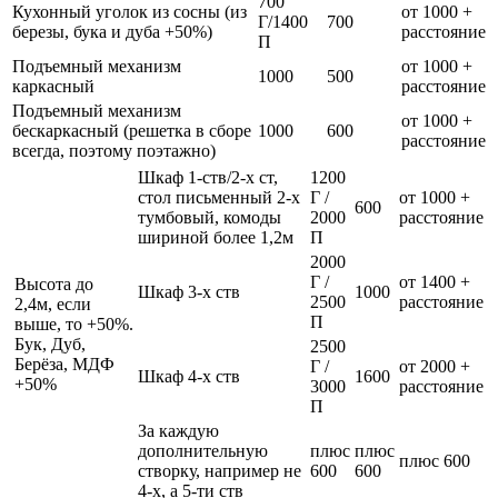
700
Кухонный уголок из сосны (из
от 1000 +
Г/1400
700
березы, бука и дуба +50%)
расстояние
П
Подъемный механизм
от 1000 +
1000
500
каркасный
расстояние
Подъемный механизм
от 1000 +
бескаркасный (решетка в сборе
1000
600
расстояние
всегда, поэтому поэтажно)
Шкаф 1-ств/2-х ст,
1200
стол письменный 2-х
Г /
от 1000 +
600
тумбовый, комоды
2000
расстояние
шириной более 1,2м
П
2000
Г /
от 1400 +
Высота до
Шкаф 3-х ств
1000
2500
расстояние
2,4м, если
П
выше, то +50%.
Бук, Дуб,
2500
Берёза, МДФ
Г /
от 2000 +
Шкаф 4-х ств
1600
+50%
3000
расстояние
П
За каждую
дополнительную
плюс
плюс
плюс 600
створку, например не
600
600
4-х, а 5-ти ств