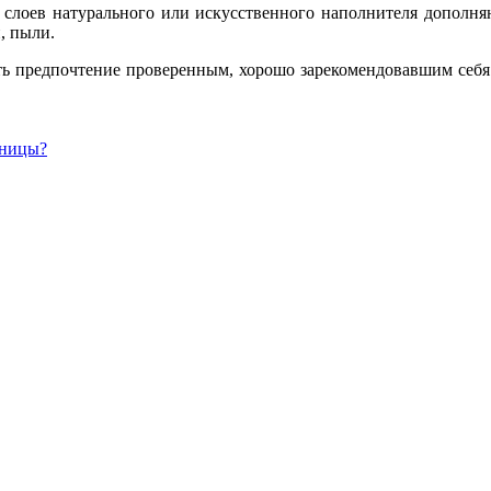
ко слоев натурального или искусственного наполнителя дополн
й, пыли.
ть предпочтение проверенным, хорошо зарекомендовавшим себя п
иницы?