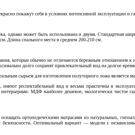
расно покажут себя в условиях интенсивной эксплуатации и г
века, однако может быть использована и двумя. Стандартная шир
. Длина спального места в среднем 200-210 см.
ния, которые обычно не отличаются бережным отношением к им
ксимально долго сохранят привлекательный вид на долгое время
деальным сырьем для изготовления полуторного ложа является м
, имеют респектабельный вид и весьма практичны в эксплуата
и интерьерами. МДФ наиболее дешевое, экологически чистое с
о оснащать ортопедическими матрасами из натуральных, гипоа
й безопасности. Оптимальный вариант — модели с независим