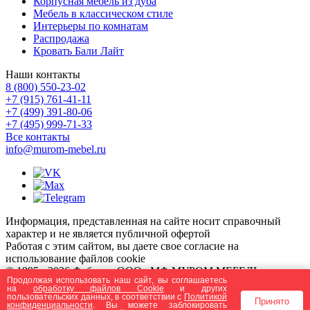
Корпусная мебель из дуба
Мебель в классическом стиле
Интерьеры по комнатам
Распродажа
Кровать Бали Лайт
Наши контакты
8 (800) 550-23-02
+7 (915) 761-41-11
+7 (499) 391-80-06
+7 (495) 999-71-33
Все контакты
info@murom-mebel.ru
Информация, представленная на сайте носит справочный
характер и не является публичной офертой
Работая с этим сайтом, вы даете свое согласие на
использование файлов cookie
© 1995 - 2026 Фабрика ООО «МФ МУРОМ МЕБЕЛЬ» -
Продолжая использовать наш сайт, вы соглашаетесь
производство и продажа мебели из массива дерева.
на
обработку файлов Сookie
и других
Создание и продвижение сайта - Бихайв
Пользовательское
пользовательских данных, в соответствии с
Политикой
Принято
конфиденциальности
. Вы можете заблокировать
соглашение