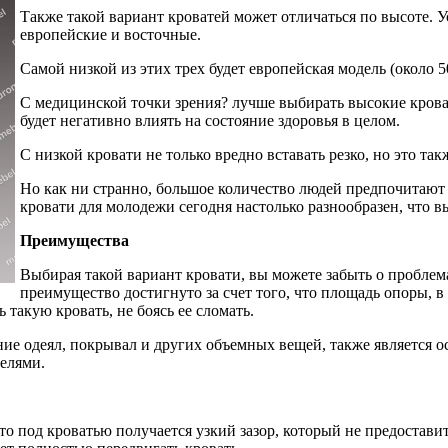
Также такой вариант кроватей может отличаться по высоте. 
европейские и восточные.
Самой низкой из этих трех будет европейская модель (около 5
С медицинской точки зрения? лучше выбирать высокие кровати
будет негативно влиять на состояние здоровья в целом.
С низкой кровати не только вредно вставать резко, но это так
Но как ни странно, большое количество людей предпочитают
кровати для молодежи сегодня настолько разнообразен, что в
Преимущества
Выбирая такой вариант кровати, вы можете забыть о проблем
преимущество достигнуто за счет того, что площадь опоры, в
 такую кровать, не боясь ее сломать.
ние одеял, покрывал и других объемных вещей, также является о
делями.
 то под кроватью получается узкий зазор, который не предостав