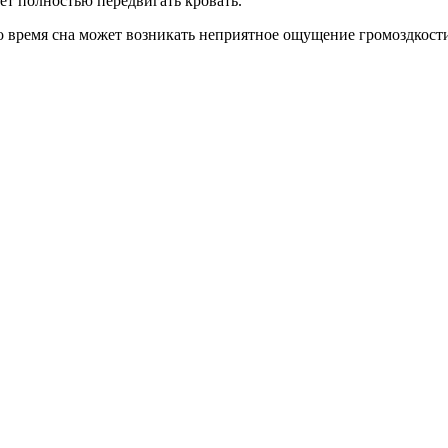
ет полностью передвигать кровать.
 во время сна может возникать неприятное ощущение громоздкос