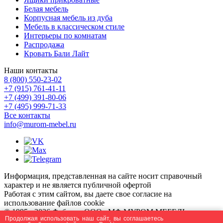
Белая мебель
Корпусная мебель из дуба
Мебель в классическом стиле
Интерьеры по комнатам
Распродажа
Кровать Бали Лайт
Наши контакты
8 (800) 550-23-02
+7 (915) 761-41-11
+7 (499) 391-80-06
+7 (495) 999-71-33
Все контакты
info@murom-mebel.ru
Информация, представленная на сайте носит справочный
характер и не является публичной офертой
Работая с этим сайтом, вы даете свое согласие на
использование файлов cookie
© 1995 - 2026 Фабрика ООО «МФ МУРОМ МЕБЕЛЬ» -
Продолжая использовать наш сайт, вы соглашаетесь
производство и продажа мебели из массива дерева.