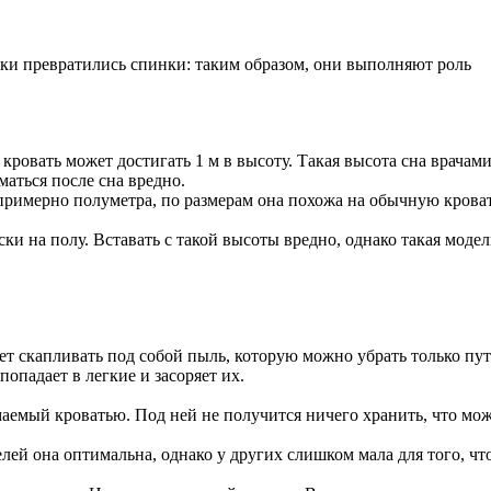
жки превратились спинки: таким образом, они выполняют роль
 кровать может достигать 1 м в высоту. Такая высота сна врача
маться после сна вредно.
 примерно полуметра, по размерам она похожа на обычную крова
ки на полу. Вставать с такой высоты вредно, однако такая моде
ет скапливать под собой пыль, которую можно убрать только пу
опадает в легкие и засоряет их.
аемый кроватью. Под ней не получится ничего хранить, что мож
елей она оптимальна, однако у других слишком мала для того, 