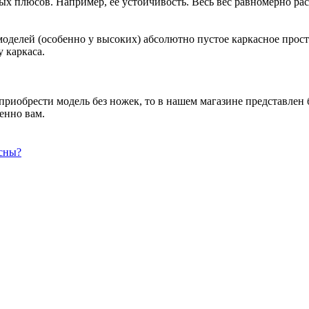
ых плюсов. Например, ее устойчивость. Весь вес равномерно рас
 моделей (особенно у высоких) абсолютно пустое каркасное про
 каркаса.
приобрести модель без ножек, то в нашем магазине представлен
менно вам.
осны?