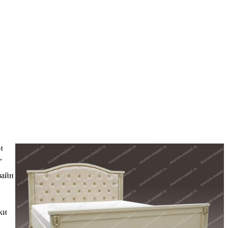
и
,
зайн
ки