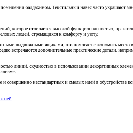
в помещении балдахином. Текстильный навес часто украшают мн
ний, которое отличается высокой функциональностью, практичн
еловых людей, стремящихся к комфорту и уюту.
тными выдвижными ящиками, что помогает сэкономить место в
едко встречаются дополнительные практические детали, наприм
ьностью линий, скудностью в использовании декоративных элем
мализме.
е и совершенно нестандартных и смелых идей в обустройстве 
 к ней