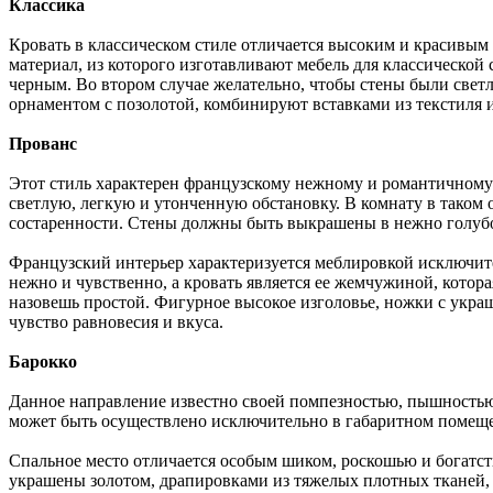
Классика
Кровать в классическом стиле отличается высоким и красивым
материал, из которого изготавливают мебель для классической 
черным. Во втором случае желательно, чтобы стены были свет
орнаментом с позолотой, комбинируют вставками из текстиля 
Прованс
Этот стиль характерен французскому нежному и романтичному
светлую, легкую и утонченную обстановку. В комнату в таком
состаренности. Стены должны быть выкрашены в нежно голубо
Французский интерьер характеризуется меблировкой исключите
нежно и чувственно, а кровать является ее жемчужиной, котор
назовешь простой. Фигурное высокое изголовье, ножки с укра
чувство равновесия и вкуса.
Барокко
Данное направление известно своей помпезностью, пышностью,
может быть осуществлено исключительно в габаритном помещ
Спальное место отличается особым шиком, роскошью и богатст
украшены золотом, драпировками из тяжелых плотных тканей,