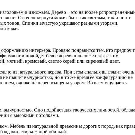
 изголовьем и изножьем. Дерево – это наиболее рспространенны
спальни. Оттенок корпуса может быть как светлым, так и почти
лых тонов. Спинки зачастую украшают резными узорами,
или кожи.
 оформлению интерьера. Прованс понравится тем, кто предпочи
 оформлении подойдет белое деревянное ложе с эффектом
й, мятный, кремовый, светло серый или сиреневый цвет.
льно из натурального дерева. При этом спальня выглядит очень
ая не пышет вычурностью, но в то же время ее конфигурацию не
шением, однако не перенасыщены узором. Во всем ощущается
 вычурностью. Оно подойдет для творческих личностей, облада
ении с высокими потолками.
вом. Мебель из натуральной древесины дорогих пород, как пра
 балдахинами, кожаной обивкой.