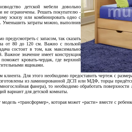
изводство детской мебели довольно
ки не ограничены. Решать покупателю -
ному эскизу или комбинировать одно с
и. Уменьшить затраты можно, выполнив
о предусмотреть с запасом, так сказать
на от 80 до 120 см. Важно с пользой
адача состоит в том, как максимально
й. Важное значение имеет конструкция
 поможет кровать-чердак, где верхний
стительными ящиками.
 клиента. Для этого необходимо предоставить чертеж с размера
 изготовлены из ламинированной ДСП или МДФ, торцы придётся 
 многослойная фанера), то необходимо обработать поверхности
ий вариант для детской комнаты.
 модель «трансформер», которая может «расти» вместе с ребе