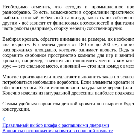
Необходимо отметить, что сегодня и промышленное про
разнообразно. То есть, возможности в оформлении практичес
выбрать готовый мебельный гарнитур, заказать по собствен
другим - всё зависит от финансовых возможностей и фантази
часть работы (например, сборку мебели) собственноручно.
Выбирая кровать, обратите внимание на размеры, их необходим
«на вырост». В среднем длина от 180 см до 200 см, шири
распоряжаться площадью, которую занимает кровать. Ведь з
сохранить свободное пространство комнаты для игр и заняти
кровати, например, значительно сэкономить место в комнате
ярус — это спальное место, а нижний — стол или комод с вме
Многие производители предлагают выполнить заказ по эскизам
потребоваться небольшие доработки. Если элементы кровати
обычного утюга. Если использовано натуральное дерево (или
Конечно изделия из натуральной древесины наиболее подходящ
Самым удобным вариантом детской кровати «на вырост» будет
конструкции.
Правильный выбор шкафа с распашными дверцами
Варианты расположения кровати в спальной комнате