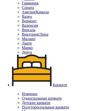
Гармония
Соната
Амелия/Камила
Валео
Вермонт
Валенсия
Версаль
Виктория/Лина
Милано
Данте
Марко
Леруа
Кровати
Новинки
Односпальные кровати
Детские кровати
Полутороспальные кровати