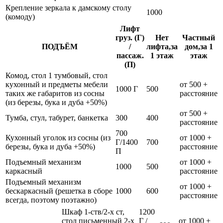
Крепление зеркала к дамскому столу
1000
(комоду)
Лифт
груз. (Г)
Нет
Частный
ПОДЪЁМ
/
лифта,за
дом,за 1
пассаж.
1 этаж
этаж
(П)
Комод, стол 1 тумбовый, стол
кухонный и предметы мебели
от 500 +
1000 Г
500
таких же габаритов из сосны
расстояние
(из березы, бука и дуба +50%)
от 500 +
Тумба, стул, табурет, банкетка
300
400
расстояние
700
Кухонный уголок из сосны (из
от 1000 +
Г/1400
700
березы, бука и дуба +50%)
расстояние
П
Подъемный механизм
от 1000 +
1000
500
каркасный
расстояние
Подъемный механизм
от 1000 +
бескаркасный (решетка в сборе
1000
600
расстояние
всегда, поэтому поэтажно)
Шкаф 1-ств/2-х ст,
1200
стол письменный 2-х
Г /
от 1000 +