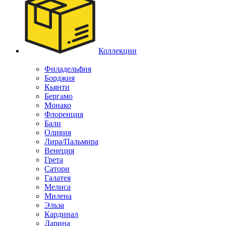
Коллекции
Филадельфия
Борджия
Кьянти
Бергамо
Монако
Флоренция
Бали
Оливия
Лира/Пальмира
Венеция
Грета
Сатори
Галатея
Мелиса
Милена
Эльза
Кардинал
Дарина