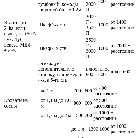
600
тумбовый, комоды
2000
расстояние
шириной более 1,2м
П
2000
Г /
от 1400 +
Высота до
Шкаф 3-х ств
1000
2500
расстояние
2,4м, если
П
выше, то +50%.
Бук, Дуб,
2500
Берёза, МДФ
Г /
от 2000 +
Шкаф 4-х ств
1600
+50%
3000
расстояние
П
За каждую
дополнительную
плюс
плюс
плюс 600
створку, например не
600
600
4-х, а 5-ти ств
от 400 +
до 1 м
700
600
расстояние
Кровати из
от 1,1 м до 1,6
от 500 +
800
600
сосны
м
расстояние
от 1000 +
от 1,7 м до 2 м
1500
700
расстояние
от 1000 +
до 1 м
1300
1000
расстояние